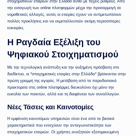
στοιχηματικών εταιριών στην Ελλάδα
ανθεί με ταχείς ρυθμούς. Από
την εισαγωγή των online πλατφορμών μέχρι την προσαρμογή σε
νομοθετικές αλλαγές, αυτές οι εταιρίες έχουν να αντιμετωπίσουν
πολλές προκλήσεις και να εκμεταλλευτούν ακόμη περισσότερες
ευκαιρίες.
Η Ραγδαία Εξέλιξη του
Ψηφιακού Στοιχηματισμού
Με την τεχνολογική ανάπτυξη και την αυξημένη πρόσβαση στο
διαδίκτυο, οι *στοιχηματικές εταιρίες στην Ελλάδα* βρίσκονται στην
πρώτη γραμμή της αγοράς. Η μετάβαση από τα παραδοσιακά
πρακτορεία στις online πλατφόρμες διευκολύνει όχι μόνο την
ευκολία των παικτών, αλλά και τη διαφάνεια των συναλλαγών.
Νέες Τάσεις και Καινοτομίες
Η εμφάνιση καινοτόμων υπηρεσιών είναι ένα από τα βασικά
χαρακτηριστικά που ενισχύουν την ανταγωνιστικότητα των
στοιχηματικών εταιριών. Οι χρήστες αναζητούν εξατομικευμένη