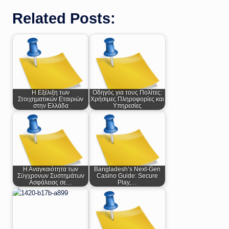
Related Posts:
Η Εξέλιξη των
Οδηγός για τους Πολίτες:
Στοιχηματικών Εταιριών
Χρήσιμες Πληροφορίες και
στην Ελλάδα
Υπηρεσίες
Η Αναγκαιότητα των
Bangladesh’s Next-Gen
Σύγχρονων Συστημάτων
Casino Guide: Secure
Ασφάλειας σε…
Play,…