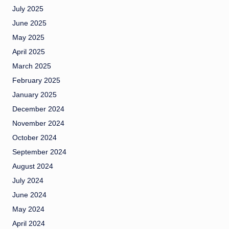
July 2025
June 2025
May 2025
April 2025
March 2025
February 2025
January 2025
December 2024
November 2024
October 2024
September 2024
August 2024
July 2024
June 2024
May 2024
April 2024