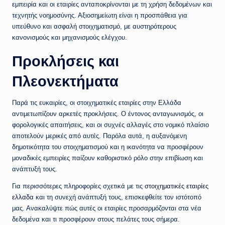
εμπειρία και οι εταιρίες ανταποκρίνονται με τη χρήση δεδομένων και
τεχνητής νοημοσύνης. Αξιοσημείωτη είναι η προσπάθεια για
υπεύθυνο και ασφαλή στοιχηματισμό, με αυστηρότερους
κανονισμούς και μηχανισμούς ελέγχου.
Προκλήσεις και
Πλεονεκτήματα
Παρά τις ευκαιρίες, οι στοιχηματικές εταιρίες στην Ελλάδα
αντιμετωπίζουν αρκετές προκλήσεις. Ο έντονος ανταγωνισμός, οι
φορολογικές απαιτήσεις, και οι συχνές αλλαγές στο νομικό πλαίσιο
αποτελούν μερικές από αυτές. Παρόλα αυτά, η αυξανόμενη
δημοτικότητα του στοιχηματισμού και η ικανότητα να προσφέρουν
μοναδικές εμπειρίες παίζουν καθοριστικό ρόλο στην επιβίωση και
ανάπτυξή τους.
Για περισσότερες πληροφορίες σχετικά με τις
στοιχηματικές εταιρίες
ελλαδα
και τη συνεχή ανάπτυξή τους, επισκεφθείτε τον ιστότοπό
μας. Ανακαλύψτε πώς αυτές οι εταιρίες προσαρμόζονται στα νέα
δεδομένα και τι προσφέρουν στους πελάτες τους σήμερα.