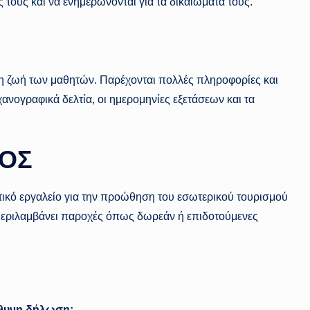
 τους και να ενημερώνονται για τα δικαιώματά τους.
η ζωή των μαθητών. Παρέχονται πολλές πληροφορίες και
ανογραφικά δελτία, οι ημερομηνίες εξετάσεων και τα
ΜΟΣ
τικό εργαλείο για την προώθηση του εσωτερικού τουρισμού
Περιλαμβάνει παροχές όπως δωρεάν ή επιδοτούμενες
θυνη δήλωση;