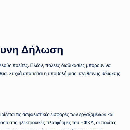
θυνη Δήλωση
ολλούς πολίτες. Πλέον, πολλές διαδικασίες μπορούν να
εια. Συχνά απαιτείται η υποβολή μιας
υπεύθυνης δήλωσης
ρίζεται τις ασφαλιστικές εισφορές των εργαζομένων και
οδο στις ηλεκτρονικές πλατφόρμες του ΕΦΚΑ, οι πολίτες