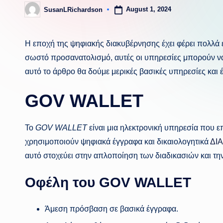
August 1, 2024
SusanLRichardson
Posted
by
Η εποχή της ψηφιακής διακυβέρνησης έχει φέρει πολλά ε
σωστό προσανατολισμό, αυτές οι υπηρεσίες μπορούν να 
αυτό το άρθρο θα δούμε μερικές βασικές υπηρεσίες και 
GOV WALLET
Το
GOV WALLET
είναι μια ηλεκτρονική υπηρεσία που ε
χρησιμοποιούν ψηφιακά έγγραφα και δικαιολογητικά
ΔΙ
αυτό στοχεύει στην απλοποίηση των διαδικασιών και τη
Οφέλη του GOV WALLET
Άμεση πρόσβαση σε βασικά έγγραφα.