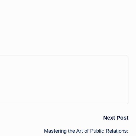
Next Post
Mastering the Art of Public Relations: