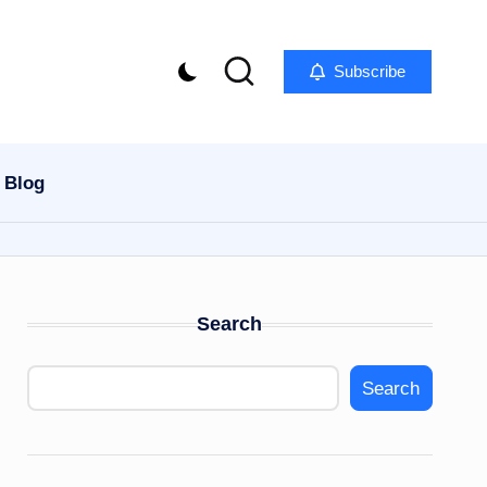
Subscribe
Blog
Search
Search