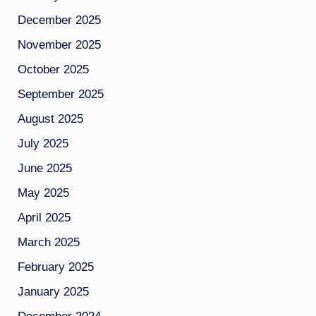
December 2025
November 2025
October 2025
September 2025
August 2025
July 2025
June 2025
May 2025
April 2025
March 2025
February 2025
January 2025