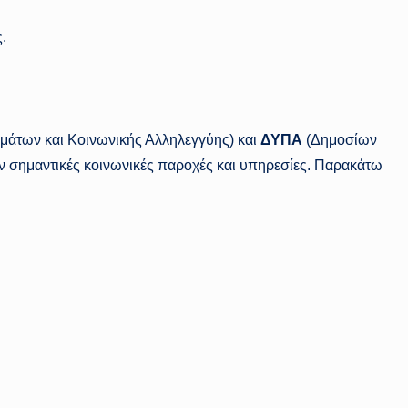
.
άτων και Κοινωνικής Αλληλεγγύης) και
ΔΥΠΑ
(Δημοσίων
σημαντικές κοινωνικές παροχές και υπηρεσίες. Παρακάτω