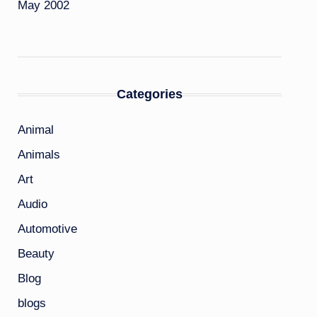
May 2002
Categories
Animal
Animals
Art
Audio
Automotive
Beauty
Blog
blogs