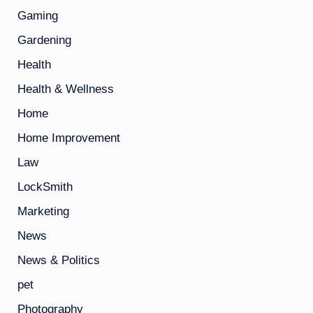
Gaming
Gardening
Health
Health & Wellness
Home
Home Improvement
Law
LockSmith
Marketing
News
News & Politics
pet
Photography