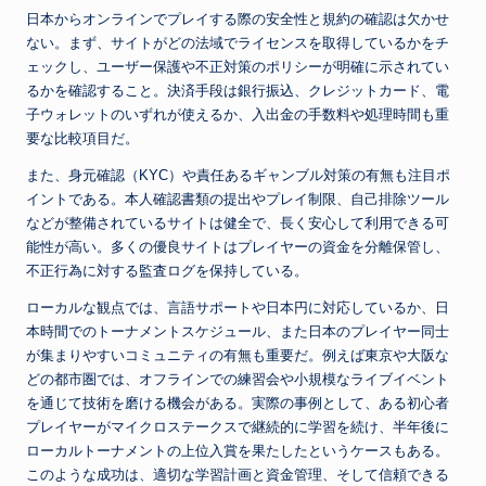
日本からオンラインでプレイする際の安全性と規約の確認は欠かせ
ない。まず、サイトがどの法域でライセンスを取得しているかをチ
ェックし、ユーザー保護や不正対策のポリシーが明確に示されてい
るかを確認すること。決済手段は銀行振込、クレジットカード、電
子ウォレットのいずれが使えるか、入出金の手数料や処理時間も重
要な比較項目だ。
また、身元確認（KYC）や責任あるギャンブル対策の有無も注目ポ
イントである。本人確認書類の提出やプレイ制限、自己排除ツール
などが整備されているサイトは健全で、長く安心して利用できる可
能性が高い。多くの優良サイトはプレイヤーの資金を分離保管し、
不正行為に対する監査ログを保持している。
ローカルな観点では、言語サポートや日本円に対応しているか、日
本時間でのトーナメントスケジュール、また日本のプレイヤー同士
が集まりやすいコミュニティの有無も重要だ。例えば東京や大阪な
どの都市圏では、オフラインでの練習会や小規模なライブイベント
を通じて技術を磨ける機会がある。実際の事例として、ある初心者
プレイヤーがマイクロステークスで継続的に学習を続け、半年後に
ローカルトーナメントの上位入賞を果たしたというケースもある。
このような成功は、適切な学習計画と資金管理、そして信頼できる