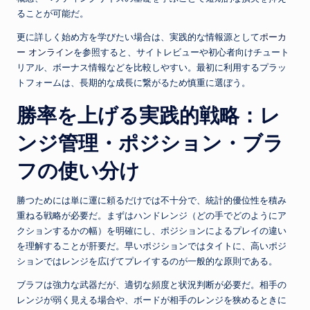
ることが可能だ。
更に詳しく始め方を学びたい場合は、実践的な情報源として
ポーカ
ー オンライン
を参照すると、サイトレビューや初心者向けチュート
リアル、ボーナス情報などを比較しやすい。最初に利用するプラッ
トフォームは、長期的な成長に繋がるため慎重に選ぼう。
勝率を上げる実践的戦略：レ
ンジ管理・ポジション・ブラ
フの使い分け
勝つためには単に運に頼るだけでは不十分で、統計的優位性を積み
重ねる戦略が必要だ。まずはハンドレンジ（どの手でどのようにア
クションするかの幅）を明確にし、ポジションによるプレイの違い
を理解することが肝要だ。早いポジションではタイトに、高いポジ
ションではレンジを広げてプレイするのが一般的な原則である。
ブラフは強力な武器だが、適切な頻度と状況判断が必要だ。相手の
レンジが弱く見える場合や、ボードが相手のレンジを狭めるときに