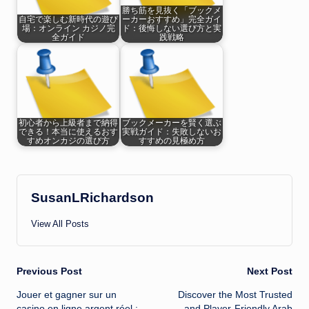
勝ち筋を見抜く「ブックメ
自宅で楽しむ新時代の遊び
ーカーおすすめ」完全ガイ
場：オンライン カジノ完
ド：後悔しない選び方と実
全ガイド
践戦略
初心者から上級者まで納得
ブックメーカーを賢く選ぶ
できる！本当に使えるおす
実戦ガイド：失敗しないお
すめオンカジの選び方
すすめの見極め方
SusanLRichardson
View All Posts
Post
Previous Post
Next Post
Jouer et gagner sur un
Discover the Most Trusted
navigation
casino en ligne argent réel :
and Player-Friendly Arab