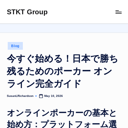
STKT Group
Skip
Stocked
to
with
content
Stories
from
Every
Posted
Blog
Sphere
in
今すぐ始める！日本で勝ち
残るためのポーカー オン
ライン完全ガイド
SusanLRichardson
May 10, 2026
Posted
by
オンラインポーカーの基本と
始め方：プラットフォーム選