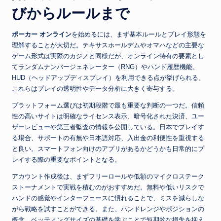
びからルールまで
ポーカー オンライン
を始めるには、まず基本ルールとプレイ形態を
理解することが大切だ。テキサスホールデムやオマハなどの主要な
ゲーム形式は実際のカジノと同様だが、オンライン特有の要素とし
てランダムナンバージェネレーター（RNG）やハンド履歴機能、
HUD（ヘッドアップディスプレイ）を利用できる点が挙げられる。
これらはプレイの透明性やデータ分析に大きく寄与する。
プラットフォーム選びは初期段階で最も重要な判断の一つだ。信頼
性の高いサイトは明確なライセンス表示、暗号化された決済、ユー
ザーレビューや第三者監査の情報を公開している。日本でプレイす
る場合、サポートの有無や日本語対応、入出金の利便性を重視する
と良い。スマートフォン向けのアプリがあるかどうかも日常的にプ
レイする際の重要なポイントとなる。
アカウント作成後は、まずフリーロールや低額のマイクロステーク
ストーナメントで実戦を積むのがおすすめだ。無料や低いリスクで
ハンドの感覚やインターフェースに慣れることで、ミスを減らしな
がら戦略を試すことができる。また、ハンドレンジやポジションの
概念、ベッティングサイズの基礎を学ぶことで短期的な損失を抑え