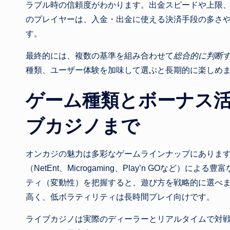
ラブル時の信頼度がわかります。出金スピードや上限
のプレイヤーは、入金・出金に使える決済手段の多さ
す。
最終的には、複数の基準を組み合わせて
総合的に判断
種類、ユーザー体験を加味して選ぶと長期的に楽しめ
ゲーム種類とボーナス
ブカジノまで
オンカジの魅力は多彩なゲームラインナップにありま
（NetEnt、Microgaming、Play’n GOなど
ティ（変動性）を把握すると、遊び方を戦略的に選べ
高く、低ボラティリティは長時間プレイ向けです。
ライブカジノは実際のディーラーとリアルタイムで対