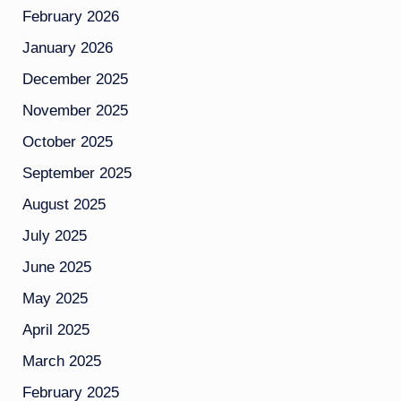
February 2026
January 2026
December 2025
November 2025
October 2025
September 2025
August 2025
July 2025
June 2025
May 2025
April 2025
March 2025
February 2025