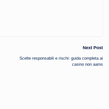
Next Post
Scelte responsabili e rischi: guida completa ai
casino non aams