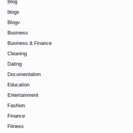
Blog
blogs
Blogv
Business
Business & Finance
Cleaning
Dating
Documentation
Education
Entertainment
Fashion
Finance
Fitness