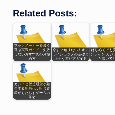
Related Posts:
ブックメーカーを賢く
選ぶ実戦ガイド：失敗
今すぐ知りたい！オン
はじめてでも
しないおすすめの見極
ラインカジノの基礎と
ンライン カジ
め方
上手な遊び方ガイド
と賢い遊
カジノと仮想通貨が融
合する新時代：暗号資
産がもたらすゲームの
革命