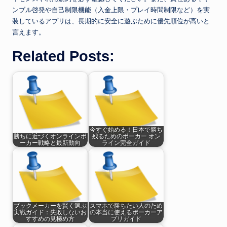
ンブル啓発や自己制限機能（入金上限・プレイ時間制限など）を実
装しているアプリは、長期的に安全に遊ぶために優先順位が高いと
言えます。
Related Posts:
今すぐ始める！日本で勝ち
勝ちに近づくオンラインポ
残るためのポーカー オン
ーカー戦略と最新動向
ライン完全ガイド
ブックメーカーを賢く選ぶ
スマホで勝ちたい人のため
実戦ガイド：失敗しないお
の本当に使えるポーカーア
すすめの見極め方
プリガイド