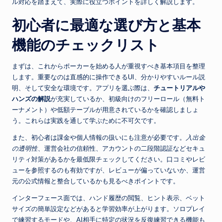
ル対応を踏まえて、実際に役立つポイントを詳しく解説します。
初心者に最適な選び方と基本
機能のチェックリスト
まずは、これからポーカーを始める人が重視すべき基本項目を整理
します。重要なのは直感的に操作できるUI、分かりやすいルール説
明、そして安全な環境です。アプリを選ぶ際は、
チュートリアルや
ハンズの解説
が充実しているか、初級向けのフリーロール（無料ト
ーナメント）や低額テーブルが用意されているかを確認しましょ
う。これらは実践を通して学ぶために不可欠です。
また、初心者は課金や個人情報の扱いにも注意が必要です。
入出金
の透明性
、運営会社の信頼性、アカウントの二段階認証などセキュ
リティ対策があるかを最低限チェックしてください。口コミやレビ
ューを参照するのも有効ですが、レビューが偏っていないか、運営
元の公式情報と整合しているかも見るべきポイントです。
インターフェース面では、ハンド履歴の閲覧、ヒント表示、ベット
サイズの簡単設定などがあると学習効率が上がります。ソロプレイ
で練習するモードや、AI相手に特定の状況を反復練習できる機能も