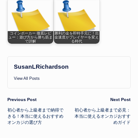
コインポーカー 徹底レビ
勝利の金を即時手元に！出
ュー：遊び方から勝ち筋ま
金速度がプレイヤーを変え
で詳解
る時代
SusanLRichardson
View All Posts
Post
Previous Post
Next Post
初心者から上級者まで納得で
初心者から上級者まで必見：
navigation
きる！本当に使えるおすすめ
本当に使えるオンカジおすす
オンカジの選び方
めガイド