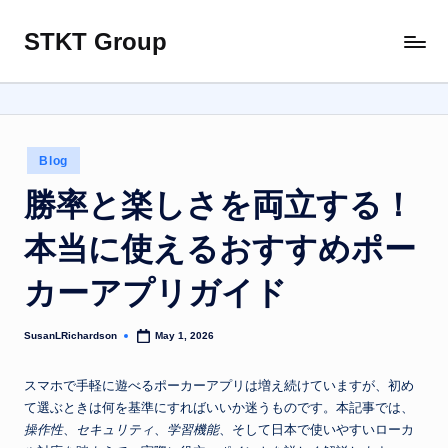
STKT Group
Skip
Stocked
to
with
content
Stories
from
Every
Posted
Blog
Sphere
in
勝率と楽しさを両立する！
本当に使えるおすすめポー
カーアプリガイド
SusanLRichardson
May 1, 2026
Posted
by
スマホで手軽に遊べるポーカーアプリは増え続けていますが、初め
て選ぶときは何を基準にすればいいか迷うものです。本記事では、
操作性
、
セキュリティ
、
学習機能
、そして日本で使いやすいローカ