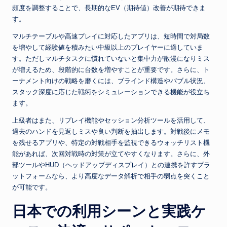
頻度を調整することで、長期的なEV（期待値）改善が期待できま
す。
マルチテーブルや高速プレイに対応したアプリは、短時間で対局数
を増やして経験値を積みたい中級以上のプレイヤーに適していま
す。ただしマルチタスクに慣れていないと集中力が散漫になりミス
が増えるため、段階的に台数を増やすことが重要です。さらに、ト
ーナメント向けの戦略を磨くには、ブラインド構造やバブル状況、
スタック深度に応じた戦術をシミュレーションできる機能が役立ち
ます。
上級者はまた、リプレイ機能やセッション分析ツールを活用して、
過去のハンドを見返しミスや良い判断を抽出します。対戦後にメモ
を残せるアプリや、特定の対戦相手を監視できるウォッチリスト機
能があれば、次回対戦時の対策が立てやすくなります。さらに、外
部ツールやHUD（ヘッドアップディスプレイ）との連携を許すプラ
ットフォームなら、より高度なデータ解析で相手の弱点を突くこと
が可能です。
日本での利用シーンと実践ケ