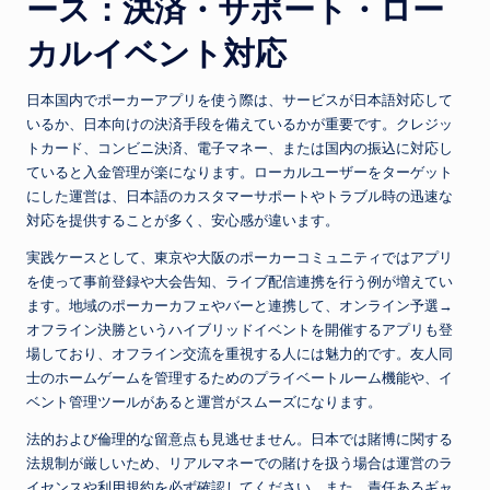
ース：決済・サポート・ロー
カルイベント対応
日本国内でポーカーアプリを使う際は、サービスが日本語対応して
いるか、日本向けの決済手段を備えているかが重要です。クレジッ
トカード、コンビニ決済、電子マネー、または国内の振込に対応し
ていると入金管理が楽になります。ローカルユーザーをターゲット
にした運営は、日本語のカスタマーサポートやトラブル時の迅速な
対応を提供することが多く、安心感が違います。
実践ケースとして、東京や大阪のポーカーコミュニティではアプリ
を使って事前登録や大会告知、ライブ配信連携を行う例が増えてい
ます。地域のポーカーカフェやバーと連携して、オンライン予選→
オフライン決勝というハイブリッドイベントを開催するアプリも登
場しており、オフライン交流を重視する人には魅力的です。友人同
士のホームゲームを管理するためのプライベートルーム機能や、イ
ベント管理ツールがあると運営がスムーズになります。
法的および倫理的な留意点も見逃せません。日本では賭博に関する
法規制が厳しいため、リアルマネーでの賭けを扱う場合は運営のラ
イセンスや利用規約を必ず確認してください。また、責任あるギャ