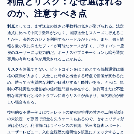
利点とリスク：なぜ選ばれる
のか、注意すべき点
利点
としては、まず送金の速さと手数料の低さが挙げられる。法定
通貨に比べて中間手数料が少なく、国際送金もスムーズに行えるこ
とから、海外のカジノを利用するハードルが下がる。また、個人情
報を最小限に抑えたプレイが可能なケースが多く、
プライバシー重
視
のユーザーには魅力的だ。ボーナスやプロモーションも暗号通貨
専用の有利な条件が用意されることがある。
リスク
も無視できない。ビットコインをはじめとする仮想通貨は価
格の変動が大きく、入金した時点と出金する時点で価値が変わるた
め、勝っても実質的な利益が目減りする可能性がある。さらに、規
制の不確実性や運営者の信頼性問題も存在する。無許可または不透
明な運営者だと出金トラブルに遭うリスクが高まり、法的救済が難
しい場合もある。
技術的な不備—例えばウォレットの秘密鍵管理の甘さや二段階認証
の未設定—が原因で資金を失うケースもあるので、
セキュリティ対
策
は必須だ。利用前にはライセンスの有無、第三者監査レポート、
ユーザーレビュー、入出金履歴の透明性を慎重にチェックすること