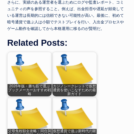
さらに、実績のある運営者を選ぶためにログや監査レポート、コミ
ュニティの声を参照すること。例えば、出金拒否や遅延が頻発して
いる運営は長期的には信頼できない可能性が高い。最後に、初めて
暗号通貨で遊ぶ人は小額でテストプレイを行い、入出金プロセスや
ゲーム動作を確認してから本格運用に移るのが賢明だ。
Related Posts:
2026年版・勝ち筋で選ぶ
カジノシークレットで仮想
ブックメーカーおすすめ戦
通貨を使いこなすための最
略
新ガイド
父母免稅額全攻略：同住與
仮想通貨で遊ぶ新時代の賭