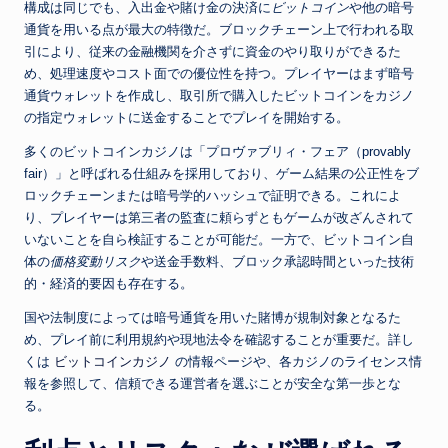
構成は同じでも、入出金や賭け金の決済に
ビットコイン
や他の暗号
通貨を用いる点が最大の特徴だ。ブロックチェーン上で行われる取
引により、従来の金融機関を介さずに資金のやり取りができるた
め、処理速度やコスト面での優位性を持つ。プレイヤーはまず暗号
通貨ウォレットを作成し、取引所で購入したビットコインをカジノ
の指定ウォレットに送金することでプレイを開始する。
多くのビットコインカジノは「プロヴァブリィ・フェア（provably
fair）」と呼ばれる仕組みを採用しており、ゲーム結果の公正性をブ
ロックチェーンまたは暗号学的ハッシュで証明できる。これによ
り、プレイヤーは第三者の監査に頼らずともゲームが改ざんされて
いないことを自ら検証することが可能だ。一方で、ビットコイン自
体の
価格変動リスク
や送金手数料、ブロック承認時間といった技術
的・経済的要因も存在する。
国や法制度によっては暗号通貨を用いた賭博が規制対象となるた
め、プレイ前に利用規約や現地法令を確認することが重要だ。詳し
くは
ビットコインカジノ
の情報ページや、各カジノのライセンス情
報を参照して、信頼できる運営者を選ぶことが安全な第一歩とな
る。