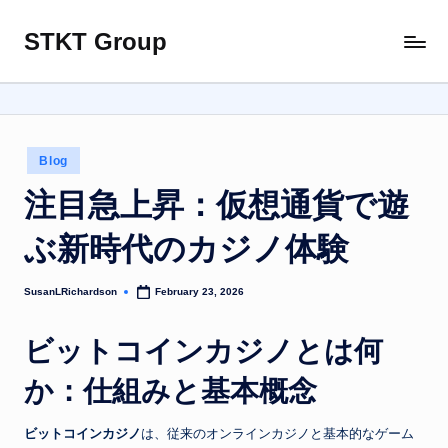
STKT Group
Skip
Stocked
to
with
content
Stories
from
Every
Posted
Blog
Sphere
in
注目急上昇：仮想通貨で遊
ぶ新時代のカジノ体験
SusanLRichardson
February 23, 2026
Posted
by
ビットコインカジノとは何
か：仕組みと基本概念
ビットコインカジノ
は、従来のオンラインカジノと基本的なゲーム