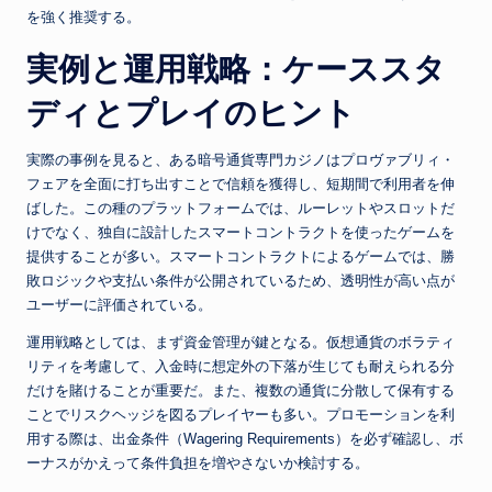
を強く推奨する。
実例と運用戦略：ケーススタ
ディとプレイのヒント
実際の事例を見ると、ある暗号通貨専門カジノはプロヴァブリィ・
フェアを全面に打ち出すことで信頼を獲得し、短期間で利用者を伸
ばした。この種のプラットフォームでは、ルーレットやスロットだ
けでなく、独自に設計したスマートコントラクトを使ったゲームを
提供することが多い。スマートコントラクトによるゲームでは、勝
敗ロジックや支払い条件が公開されているため、透明性が高い点が
ユーザーに評価されている。
運用戦略としては、まず資金管理が鍵となる。仮想通貨のボラティ
リティを考慮して、入金時に想定外の下落が生じても耐えられる分
だけを賭けることが重要だ。また、複数の通貨に分散して保有する
ことでリスクヘッジを図るプレイヤーも多い。プロモーションを利
用する際は、出金条件（Wagering Requirements）を必ず確認し、ボ
ーナスがかえって条件負担を増やさないか検討する。