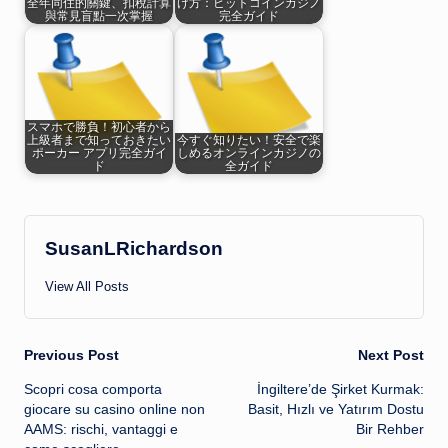
全年同住的關鍵、扣稅計算
け方：ビットコインカジノ
與常見盲點一次掌握
完全ガイド
スマホで勝負！初心者から
上級者まで知っておきたい
今すぐ知りたい！安全で楽
ポーカー アプリ完全ガイ
しめるオンラインカジノの
ド
全ガイド
SusanLRichardson
View All Posts
Post
Previous Post
Next Post
Scopri cosa comporta
İngiltere’de Şirket Kurmak:
navigation
giocare su casino online non
Basit, Hızlı ve Yatırım Dostu
AAMS: rischi, vantaggi e
Bir Rehber