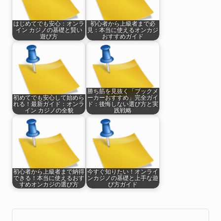
はじめてでも安心：オンラ
初心者から上級者まで必
イン カジノの基礎と賢い
見：本当に使えるオンカジ
遊び方
おすすめガイド
勝ち筋を見抜く「ブックメ
初めてでも安心して始めら
ーカーおすすめ」完全ガイ
れる！最新ガイド：オンラ
ド：後悔しない選び方と実
イン カジノの全貌
践戦略
初心者から上級者まで納得
今すぐ知りたい！オンライ
できる！本当に使えるおす
ンカジノの基礎と上手な遊
すめオンカジの選び方
び方ガイド