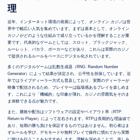
理
近年、インターネット環境の発展によって、
オンライン カジノ
は世
界中で幅広い人気を集めています。まずは基本として、オンライン
カジノがどのような仕組みで成り立っているかを理解することが重
要です。代表的なゲームとしては、スロット、ブラックジャック、
ルーレット、バカラ、ポーカーなどがあり、これらは実際のカジノ
で提供されるルールをベースにデジタル化されています。
多くのデジタルゲームは乱数生成器（RNG: Random Number
Generator）によって結果が決定され、公平性を担保しています。近
年ではライブディーラー方式も普及しており、実際のディーラーが
映像で配信されるため、プレイヤーは臨場感あるプレイを楽しめま
す。これにより「機械的」な印象が薄れ、カジノの雰囲気をそのま
ま体験できる点が魅力です。
また、勝敗や配当はソフトウェアの設定やペイアウト率（RTP:
Return to Player）によって左右されます。RTPは長期的な理論値で
あり、短期の勝ち負けを保証するものではありません。初心者はま
ずルールを学び、デモモードや無料プレイで操作に慣れてから実際
に賭けを行うことをおすすめします。理解を深めることで、楽しみ