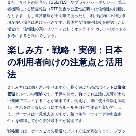
また、サイトの暗号化（SSL/TLS）やプライバシーポリシー、第三
者機関による監査報告（RTP監査や公正性証明）は信頼性の指標に
なります。もし運営情報が不明瞭であったり、利用規約に不利な条
項が多い場合は避けるべきです。具体的な情報や比較を確認したい
場合は、信頼性の高いリソースとして
オンライン カジノ
のガイドを
参考にすると良いでしょう。
楽しみ方・戦略・実例：日本
の利用者向けの注意点と活用
法
楽しみ方には個人差がありますが、長く遊ぶためのポイントは
資金
管理
とルールの理解です。予算を決め、負けても生活に支障が出な
い範囲でプレイすることが基本です。例えば、週に使う金額を固定
し、それを超えないようにするルールを自分で作ると良いでしょ
う。ボーナスは一見魅力的ですが、賭け条件（ウィーゲや出金条
件）を確認してから受け取るのが賢明です。
戦略面では、ゲームごとの最適なプレイ方法が異なります。ブラッ