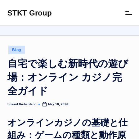
STKT Group
Skip
Stocked
to
with
content
Stories
from
Every
Posted
Blog
Sphere
in
自宅で楽しむ新時代の遊び
場：オンライン カジノ完
全ガイド
SusanLRichardson
May 10, 2026
Posted
by
オンラインカジノの基礎と仕
組み：ゲームの種類と動作原