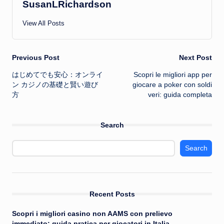
SusanLRichardson
View All Posts
Post
Previous Post
Next Post
はじめてでも安心：オンライ
Scopri le migliori app per
navigation
ン カジノの基礎と賢い遊び
giocare a poker con soldi
方
veri: guida completa
Search
Search
Recent Posts
Scopri i migliori casino non AAMS con prelievo
immediato: guida pratica per giocatori in Italia