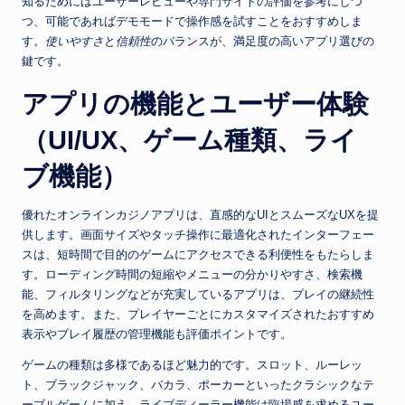
知るためにはユーザーレビューや専門サイトの評価を参考にしつ
つ、可能であればデモモードで操作感を試すことをおすすめしま
す。
使いやすさ
と
信頼性
のバランスが、満足度の高いアプリ選びの
鍵です。
アプリの機能とユーザー体験
（UI/UX、ゲーム種類、ライ
ブ機能）
優れたオンラインカジノアプリは、直感的なUIとスムーズなUXを提
供します。画面サイズやタッチ操作に最適化されたインターフェー
スは、短時間で目的のゲームにアクセスできる利便性をもたらしま
す。ローディング時間の短縮やメニューの分かりやすさ、検索機
能、フィルタリングなどが充実しているアプリは、プレイの継続性
を高めます。また、プレイヤーごとにカスタマイズされたおすすめ
表示やプレイ履歴の管理機能も評価ポイントです。
ゲームの種類は多様であるほど魅力的です。スロット、ルーレッ
ト、ブラックジャック、バカラ、ポーカーといったクラシックなテ
ーブルゲームに加え、ライブディーラー機能は臨場感を求めるユー