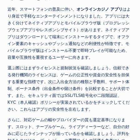
近年、スマートフォンの普及に伴い、
オンラインカジノ アプリ
はよ
り身近で手軽なエンターテインメントになりました。アプリには大
きく分けてネイティブアプリとモバイルブラウザ版（プログレッシ
ブウェブアプリやレスポンシブサイト）があります。ネイティブア
プリはダウンロードして端末にインストールするタイプで、オフラ
イン要素のキャッシュやプッシュ通知などの利便性が特徴です。モ
バイルブラウザ版はインストール不要で即時プレイが可能なため、
容量や互換性を重視するユーザーに向きます。
選ぶ際にはまずライセンスと規制状況を確認しましょう。信頼でき
る発行機関のライセンスは、ゲームの公正性や資金の安全性を担保
する重要な指標です。次に入出金方法の種類と手数料、サポート体
制、ボーナス条件（出金条件や賭け条件）を比較することが大切で
す。また、セキュリティ面ではSSL/TLS暗号化や二段階認証、
KYC（本人確認）ポリシーが実装されているかをチェックしてくだ
さい。これらはアプリの安全性を左右します。
さらに、対応ゲームの幅やプロバイダーの質も選定基準になりま
す。スロット、テーブルゲーム、ライブディーラーなど、自分の好
みに応じたラインナップが揃っているかを確認しましょう。評判を