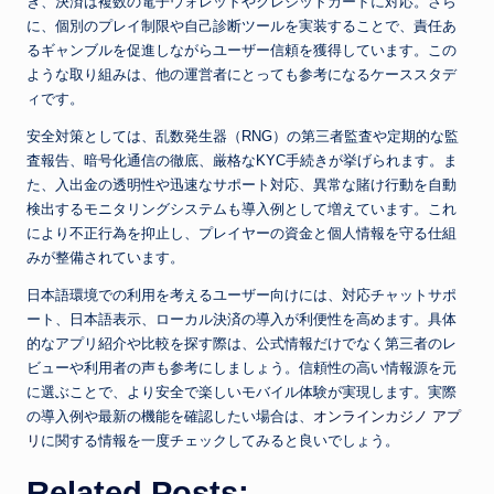
き、決済は複数の電子ウォレットやクレジットカードに対応。さら
に、個別のプレイ制限や自己診断ツールを実装することで、責任あ
るギャンブルを促進しながらユーザー信頼を獲得しています。この
ような取り組みは、他の運営者にとっても参考になるケーススタデ
ィです。
安全対策としては、乱数発生器（RNG）の第三者監査や定期的な監
査報告、暗号化通信の徹底、厳格なKYC手続きが挙げられます。ま
た、入出金の透明性や迅速なサポート対応、異常な賭け行動を自動
検出するモニタリングシステムも導入例として増えています。これ
により不正行為を抑止し、プレイヤーの資金と個人情報を守る仕組
みが整備されています。
日本語環境での利用を考えるユーザー向けには、対応チャットサポ
ート、日本語表示、ローカル決済の導入が利便性を高めます。具体
的なアプリ紹介や比較を探す際は、公式情報だけでなく第三者のレ
ビューや利用者の声も参考にしましょう。信頼性の高い情報源を元
に選ぶことで、より安全で楽しいモバイル体験が実現します。実際
の導入例や最新の機能を確認したい場合は、
オンラインカジノ アプ
リ
に関する情報を一度チェックしてみると良いでしょう。
Related Posts: