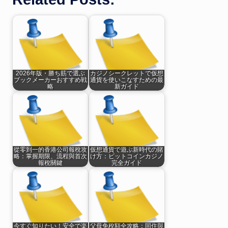
2026年版・勝ち筋で選ぶ
カジノシークレットで仮想
ブックメーカーおすすめ戦
通貨を使いこなすための最
略
新ガイド
從零到一的香港公司報稅攻
仮想通貨で遊ぶ新時代の賭
略：掌握期限、流程與首次
け方：ビットコインカジノ
報稅關鍵
完全ガイド
今すぐ知りたい！安全で楽
父母免稅額全攻略：同住與