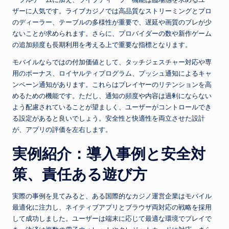
ザーに人気です。ライブカジノでは高品質なストリーミングとプロ
のディーラー、テーブルの多様性が重要で、遅延や画質のブレが少
ないことが求められます。さらに、プロバイダーの数や新作ゲーム
の追加頻度も長期利用を考える上で重要な指標となります。
モバイルならではの付加価値として、タッチジェスチャー対応や専
用のボーナス、ロイヤルティプログラム、プッシュ通知によるキャ
ンペーン通知があります。これらはプレイヤーのリテンションを高
めるための機能です。ただし、通知の頻度や内容は過剰にならない
よう配慮されていることが望ましく、ユーザーがコントロールでき
る設定があると良いでしょう。安全性と快適性を両立させた設計
が、アプリの評価を左右します。
実例紹介：導入事例と安全対
策、責任ある遊び方
実際の事例を見てみると、ある国際的なカジノ運営企業はモバイル
最適化に注力し、ネイティブアプリとブラウザ両対応の戦略を採用
して成功しました。ユーザーは端末に応じて最適な環境でプレイで