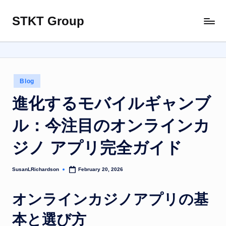
STKT Group
Skip
Stocked
to
with
content
Stories
from
Every
Posted
Blog
Sphere
in
進化するモバイルギャンブ
ル：今注目のオンラインカ
ジノ アプリ完全ガイド
SusanLRichardson
February 20, 2026
Posted
by
オンラインカジノアプリの基
本と選び方