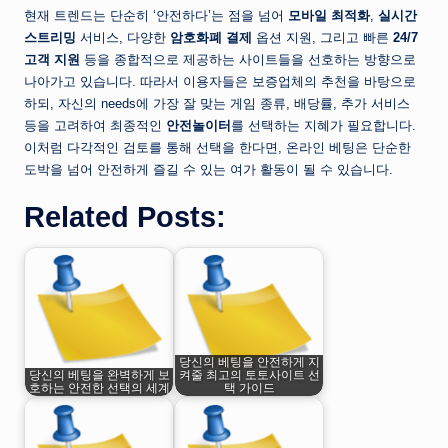
현재 트렌드는 단순히 ‘안전하다’는 점을 넘어
모바일 최적화
,
실시간
스트리밍
서비스, 다양한
암호화폐 결제
옵션 지원, 그리고 빠른
24/7
고객 지원
등을 종합적으로 제공하는 사이트들을 선호하는 방향으로
나아가고 있습니다. 따라서 이용자들은 보증업체의 추천을 바탕으로
하되, 자신의 needs에 가장 잘 맞는 게임 종류, 배당률, 추가 서비스
등을 고려하여 최종적인
안전놀이터
를 선택하는 지혜가 필요합니다.
이처럼 다각적인 검토를 통해 선택을 한다면, 온라인 베팅은 단순한
도박을 넘어 안전하게 즐길 수 있는 여가 활동이 될 수 있습니다.
Related Posts:
당신의 베팅을 안전하게 지
당신의 베팅을 완벽하게 보
켜줄 최고의 토토사이트 선
호하는 안전한 선택의 세계
택 가이드