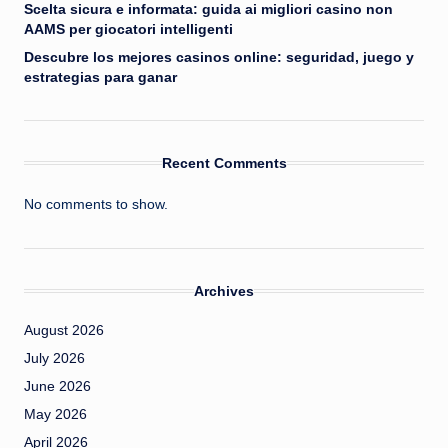
Scelta sicura e informata: guida ai migliori casino non
AAMS per giocatori intelligenti
Descubre los mejores casinos online: seguridad, juego y
estrategias para ganar
Recent Comments
No comments to show.
Archives
August 2026
July 2026
June 2026
May 2026
April 2026