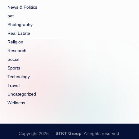
News & Politics
pet
Photography
Real Estate
Religion
Research
Social
Sports
Technology
Travel
Uncategorized
Wellness
Copyright 2026 —
STKT Group
. All rights reserved.