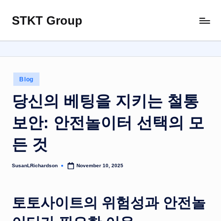
STKT Group
Skip
Stocked
to
with
content
Stories
from
Every
Posted
Blog
Sphere
in
당신의 베팅을 지키는 철통
보안: 안전놀이터 선택의 모
든 것
SusanLRichardson
November 10, 2025
Posted
by
토토사이트의 위험성과 안전놀