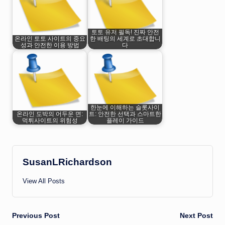
토토 유저 필독! 진짜 안전
온라인 토토 사이트의 중요
한 배팅의 세계로 초대합니
성과 안전한 이용 방법
다
한눈에 이해하는 슬롯사이
온라인 도박의 어두운 면:
트: 안전한 선택과 스마트한
먹튀사이트의 위험성
플레이 가이드
SusanLRichardson
View All Posts
Post
Previous Post
Next Post