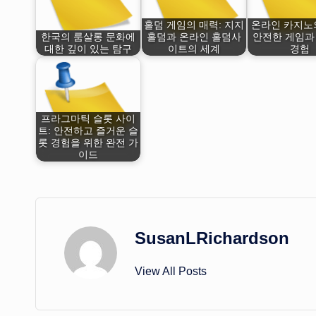
홀덤 게임의 매력: 지지
온라인 카지노의
한국의 룸살롱 문화에
홀덤과 온라인 홀덤사
안전한 게임과
대한 깊이 있는 탐구
이트의 세계
경험
프라그마틱 슬롯 사이
트: 안전하고 즐거운 슬
롯 경험을 위한 완전 가
이드
SusanLRichardson
View All Posts