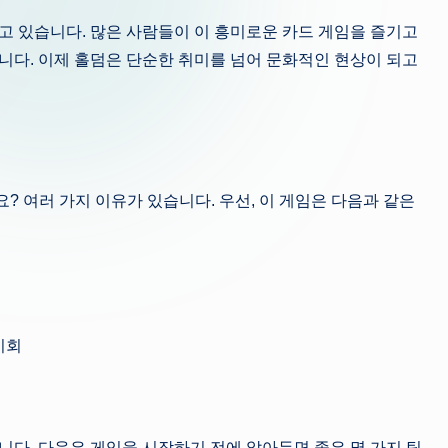
고 있습니다. 많은 사람들이 이 흥미로운 카드 게임을 즐기고
니다. 이제 홀덤은 단순한 취미를 넘어 문화적인 현상이 되고
? 여러 가지 이유가 있습니다. 우선, 이 게임은 다음과 같은
기회
다. 다음은 게임을 시작하기 전에 알아두면 좋은 몇 가지 팁