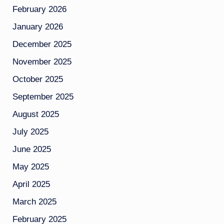
February 2026
January 2026
December 2025
November 2025
October 2025
September 2025
August 2025
July 2025
June 2025
May 2025
April 2025
March 2025
February 2025