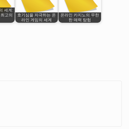
 세계:
 최고의
호기심을 자극하는 온
온라인 카지노의 무한
라인 게임의 세계
한 매력 탐험