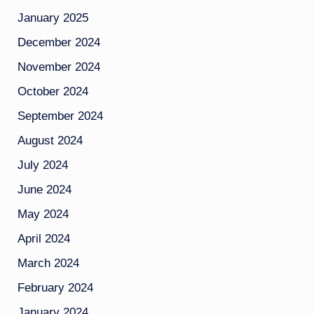
January 2025
December 2024
November 2024
October 2024
September 2024
August 2024
July 2024
June 2024
May 2024
April 2024
March 2024
February 2024
January 2024