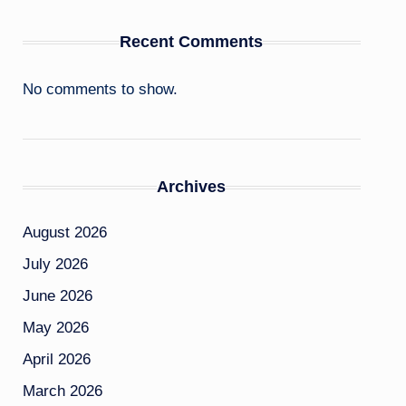
Recent Comments
No comments to show.
Archives
August 2026
July 2026
June 2026
May 2026
April 2026
March 2026