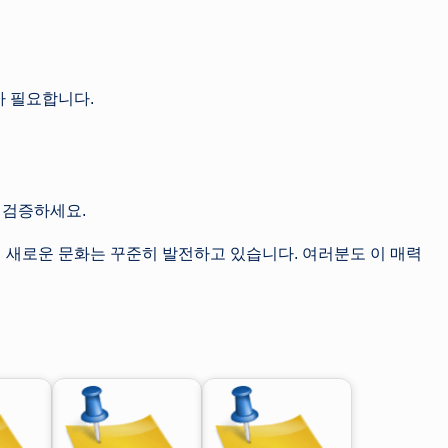
가 필요합니다.
 검증하세요.
이 새로운 문화는 꾸준히 발전하고 있습니다. 여러분도 이 매력