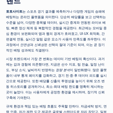
렌드
토토사이트
는 스포츠 경기 결과를 예측하거나 다양한 게임의 승패에
베팅하는 온라인 플랫폼을 의미한다. 단순히 배당률을 보고 선택하는
수준을 넘어, 다양한 종목별 데이터, 실시간 중계와 연동된 라이브 베
팅, 빠른 정산 체계 등 복합적인 경험을 제공한다. 최근에는 모바일 중
심 환경이 보편화되며 앱과 웹의 경계가 흐려졌고, UI·UX 최적화, 간
편결제 연동, 실시간 알림 같은 요소가 사용자 만족도를 좌우한다. 이
과정에서
안전성
과
신뢰성
은 선택의 절대 기준이 되며, 이는 곧 장기
적인 베팅 성과에도 직결된다.
시장 트렌드에서 가장 큰 변화는 데이터 기반 베팅의 확산이다. 과거
에는 감과 경험에 의존했다면, 지금은 선수 지표, 팀 전술, 일정 난이
도, 부상 소식, 날씨까지 반영하는
정량 분석
이 일반화됐다. 많은 플랫
폼이 내부 통계 페이지를 강화하고, 경기 전·중·후 데이터 피드를 실시
간으로 제공한다. 또한 배당률 산출의 투명성을 높이기 위해 오즈 변
동 히스토리를 공개하거나, 최소·최대 베팅 한도를 명확히 제시하는
곳이 늘었다. 이는 사용자에게 공정한 환경을 제시하며, 장기적 신뢰
구축에 기여한다.
규제 환경과 책임 있는 베팅 흐름도 주목할 만하다. 자금세탁 방지, 연
령 인증, 자가 제한 도구 제공은 글로벌 스탠더드로 자리 잡았고, 일부