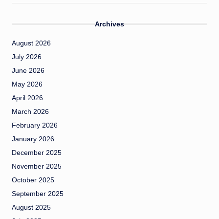
Archives
August 2026
July 2026
June 2026
May 2026
April 2026
March 2026
February 2026
January 2026
December 2025
November 2025
October 2025
September 2025
August 2025