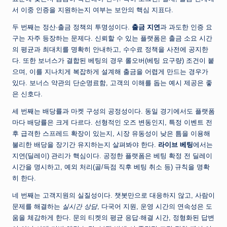
서 이중 인증을 지원하는지 여부는 보안의 핵심 지표다.
두 번째는 정산·출금 정책의 투명성이다.
출금 지연
과 과도한 인증 요
구는 자주 등장하는 문제다. 신뢰할 수 있는 플랫폼은 출금 소요 시간
의 평균과 최대치를 명확히 안내하고, 수수료 정책을 사전에 공지한
다. 또한 보너스가 결합된 베팅의 경우 롤오버(베팅 요구량) 조건이 붙
으며, 이를 지나치게 복잡하게 설계해 출금을 어렵게 만드는 경우가
있다. 보너스 약관의 단순명료함, 고객의 이해를 돕는 예시 제공은 좋
은 신호다.
세 번째는 배당률과 마켓 구성의 공정성이다. 동일 경기에서도 플랫폼
마다 배당률은 크게 다르다. 선형적인 오즈 변동인지, 특정 이벤트 전
후 급격한 스프레드 확장이 있는지, 시장 유동성이 낮은 틈을 이용해
불리한 배당을 장기간 유지하는지 살펴봐야 한다.
라이브 베팅
에서는
지연(딜레이) 관리가 핵심이다. 공정한 플랫폼은 베팅 확정 전 딜레이
시간을 명시하고, 예외 처리(골/득점 직후 베팅 취소 등) 규칙을 명확
히 한다.
네 번째는 고객지원의 실질성이다. 챗봇만으로 대응하지 않고, 사람이
문제를 해결하는
실시간 상담
, 다국어 지원, 운영 시간의 연속성은 도
움을 체감하게 한다. 문의 티켓의 평균 응답·해결 시간, 정형화된 답변