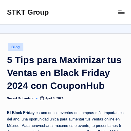
STKT Group
Skip
Stocked
to
with
content
Stories
from
Every
Posted
Blog
Sphere
in
5 Tips para Maximizar tus
Ventas en Black Friday
2024 con CouponHub
SusanLRichardson
April 3, 2024
Posted
by
El Black Friday
es uno de los eventos de compras más importantes
del año, una oportunidad única para aumentar tus ventas online en
México. Para aprovechar al máximo este evento, te presentamos 5