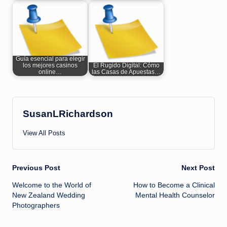
Guía esencial para elegir
los mejores casinos
El Rugido Digital: Cómo
online…
las Casas de Apuestas…
SusanLRichardson
View All Posts
Post
Previous Post
Next Post
Welcome to the World of
How to Become a Clinical
navigation
New Zealand Wedding
Mental Health Counselor
Photographers