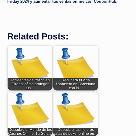
Friday 2024 y aumentar tus ventas online con CouponHub.
Related Posts:
Accidentes de tráfico en
Recupera tu vida
Girona: cómo proteger
financiera en Barcelona
tus…
con la…
Descubre el Mundo de los
Descubre las mejores
Casinos Online: Tu Guía…
salas de póker online en…