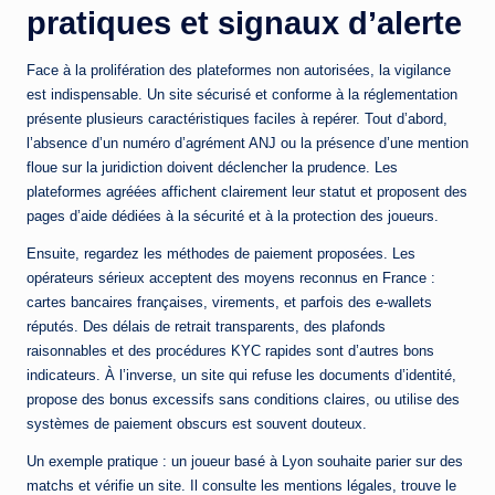
pratiques et signaux d’alerte
Face à la prolifération des plateformes non autorisées, la vigilance
est indispensable. Un site sécurisé et conforme à la réglementation
présente plusieurs caractéristiques faciles à repérer. Tout d’abord,
l’absence d’un numéro d’agrément ANJ ou la présence d’une mention
floue sur la juridiction doivent déclencher la prudence. Les
plateformes agréées affichent clairement leur statut et proposent des
pages d’aide dédiées à la sécurité et à la protection des joueurs.
Ensuite, regardez les méthodes de paiement proposées. Les
opérateurs sérieux acceptent des moyens reconnus en France :
cartes bancaires françaises, virements, et parfois des e-wallets
réputés. Des délais de retrait transparents, des plafonds
raisonnables et des procédures KYC rapides sont d’autres bons
indicateurs. À l’inverse, un site qui refuse les documents d’identité,
propose des bonus excessifs sans conditions claires, ou utilise des
systèmes de paiement obscurs est souvent douteux.
Un exemple pratique : un joueur basé à Lyon souhaite parier sur des
matchs et vérifie un site. Il consulte les mentions légales, trouve le