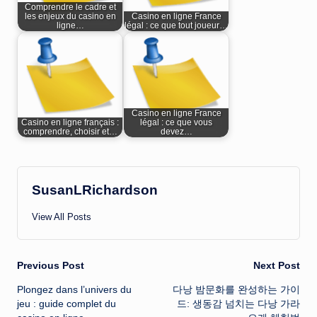
Comprendre le cadre et
les enjeux du casino en
Casino en ligne France
ligne…
légal : ce que tout joueur…
Casino en ligne France
Casino en ligne français :
légal : ce que vous
comprendre, choisir et…
devez…
SusanLRichardson
View All Posts
Post
Previous Post
Next Post
Plongez dans l’univers du
다낭 밤문화를 완성하는 가이
navigation
jeu : guide complet du
드: 생동감 넘치는 다낭 가라