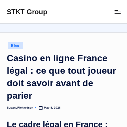
STKT Group
Skip
Stocked
to
with
content
Stories
from
Every
Posted
Blog
Sphere
in
Casino en ligne France
légal : ce que tout joueur
doit savoir avant de
parier
SusanLRichardson
May 8, 2026
Posted
by
Le cadre légal en France :