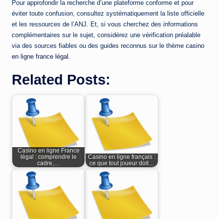
Pour approfondir la recherche d’une plateforme conforme et pour
éviter toute confusion, consultez systématiquement la liste officielle
et les ressources de l’ANJ. Et, si vous cherchez des informations
complémentaires sur le sujet, considérez une vérification préalable
via des sources fiables ou des guides reconnus sur le thème
casino
en ligne france légal
.
Related Posts:
Casino en ligne France
légal : comprendre le
Casino en ligne français :
cadre,…
ce que tout joueur doit…