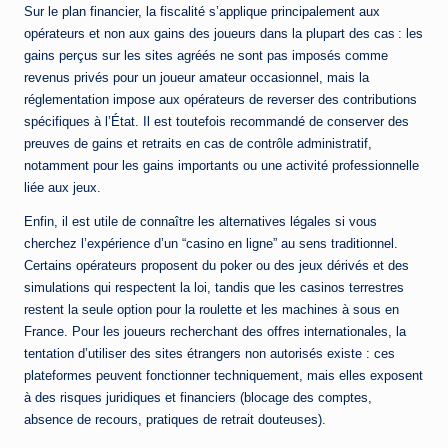
Sur le plan financier, la fiscalité s’applique principalement aux
opérateurs et non aux gains des joueurs dans la plupart des cas : les
gains perçus sur les sites agréés ne sont pas imposés comme
revenus privés pour un joueur amateur occasionnel, mais la
réglementation impose aux opérateurs de reverser des contributions
spécifiques à l’État. Il est toutefois recommandé de conserver des
preuves de gains et retraits en cas de contrôle administratif,
notamment pour les gains importants ou une activité professionnelle
liée aux jeux.
Enfin, il est utile de connaître les alternatives légales si vous
cherchez l’expérience d’un “casino en ligne” au sens traditionnel.
Certains opérateurs proposent du poker ou des jeux dérivés et des
simulations qui respectent la loi, tandis que les casinos terrestres
restent la seule option pour la roulette et les machines à sous en
France. Pour les joueurs recherchant des offres internationales, la
tentation d’utiliser des sites étrangers non autorisés existe : ces
plateformes peuvent fonctionner techniquement, mais elles exposent
à des risques juridiques et financiers (blocage des comptes,
absence de recours, pratiques de retrait douteuses).