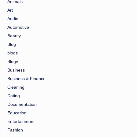
Animals
Art
Audio
Automotive
Beauty
Blog
blogs
Blogv
Business
Business & Finance
Cleaning
Dating
Documentation
Education
Entertainment
Fashion