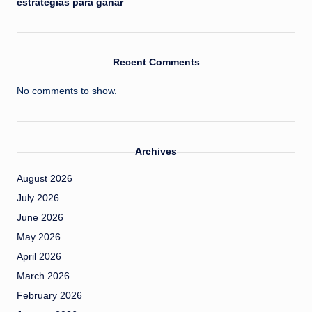
estrategias para ganar
Recent Comments
No comments to show.
Archives
August 2026
July 2026
June 2026
May 2026
April 2026
March 2026
February 2026