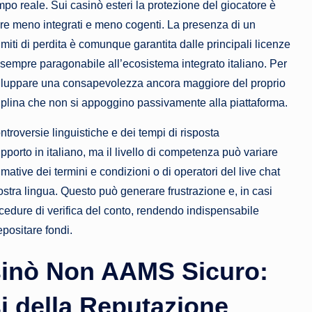
 tempo reale. Sui casinò esteri la protezione del giocatore è
re meno integrati e meno cogenti. La presenza di un
imiti di perdita è comunque garantita dalle principali licenze
è sempre paragonabile all’ecosistema integrato italiano. Per
iluppare una consapevolezza ancora maggiore del proprio
iplina che non si appoggino passivamente alla piattaforma.
ntroversie linguistiche e dei tempi di risposta
pporto in italiano, ma il livello di competenza può variare
ative dei termini e condizioni o di operatori del live chat
stra lingua. Questo può generare frustrazione e, in casi
cedure di verifica del conto, rendendo indispensabile
positare fondi.
sinò Non AAMS Sicuro:
si della Reputazione