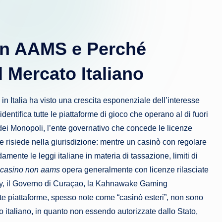
on AAMS e Perché
 Mercato Italiano
in Italia ha visto una crescita esponenziale dell’interesse
identifica tutte le piattaforme di gioco che operano al di fuori
dei Monopoli, l’ente governativo che concede le licenze
ale risiede nella giurisdizione: mentre un casinò con regolare
ente le leggi italiane in materia di tassazione, limiti di
casino non aams
opera generalmente con licenze rilasciate
ity, il Governo di Curaçao, la Kahnawake Gaming
 piattaforme, spesso note come “casinò esteri”, non sono
tto italiano, in quanto non essendo autorizzate dallo Stato,