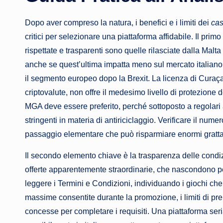
Dopo aver compreso la natura, i benefici e i limiti dei
ca
critici per selezionare una piattaforma affidabile. Il primo
rispettate e trasparenti sono quelle rilasciate dalla M
anche se quest’ultima impatta meno sul mercato italian
il segmento europeo dopo la Brexit. La licenza di Curaça
criptovalute, non offre il medesimo livello di protezione
MGA deve essere preferito, perché sottoposto a regolari au
stringenti in materia di antiriciclaggio. Verificare il numer
passaggio elementare che può risparmiare enormi gratta
Il secondo elemento chiave è la trasparenza delle condiz
offerte apparentemente straordinarie, che nascondono però
leggere i Termini e Condizioni, individuando i giochi che
massime consentite durante la promozione, i limiti di prel
concesse per completare i requisiti. Una piattaforma seri