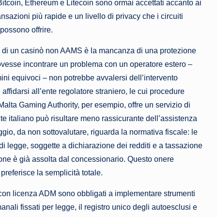
tcoin, Ethereum e Litecoin sono ormai accettati accanto ai
ansazioni più rapide e un livello di privacy che i circuiti
 possono offrire.
gio di un casinò non AAMS è la mancanza di una protezione
 dovesse incontrare un problema con un operatore estero –
rmini equivoci – non potrebbe avvalersi dell’intervento
fidarsi all’ente regolatore straniero, le cui procedure
ta Gaming Authority, per esempio, offre un servizio di
te italiano può risultare meno rassicurante dell’assistenza
gio, da non sottovalutare, riguarda la normativa fiscale: le
i legge, soggette a dichiarazione dei redditi e a tassazione
zione è già assolta dal concessionario. Questo onere
referisce la semplicità totale.
ò con licenza ADM sono obbligati a implementare strumenti
anali fissati per legge, il registro unico degli autoesclusi e