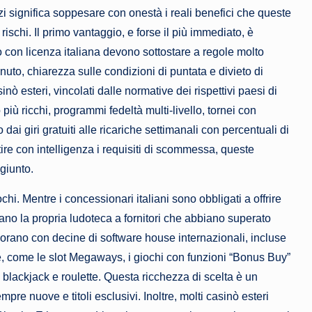
i significa soppesare con onestà i reali benefici che queste
rischi. Il primo vantaggio, e forse il più immediato, è
ò con licenza italiana devono sottostare a regole molto
nuto, chiarezza sulle condizioni di puntata e divieto di
ò esteri, vincolati dalle normative dei rispettivi paesi di
iù ricchi, programmi fedeltà multi-livello, tornei con
i giri gratuiti alle ricariche settimanali con percentuali di
re con intelligenza i requisiti di scommessa, queste
giunto.
hi. Mentre i concessionari italiani sono obbligati a offrire
ano la propria ludoteca a fornitori che abbiano superato
borano con decine di software house internazionali, incluse
, come le slot Megaways, i giochi con funzioni “Bonus Buy”
di blackjack e roulette. Questa ricchezza di scelta è un
e nuove e titoli esclusivi. Inoltre, molti casinò esteri