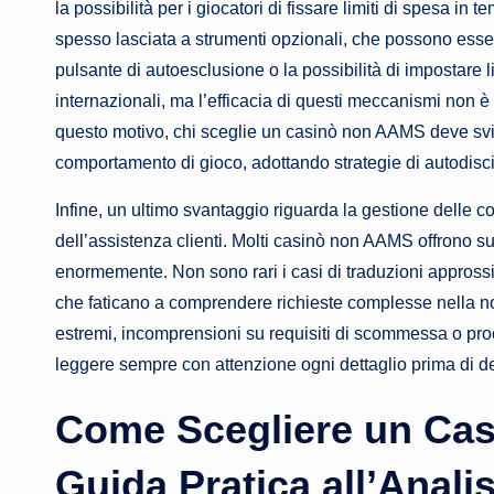
la possibilità per i giocatori di fissare limiti di spesa in
spesso lasciata a strumenti opzionali, che possono esse
pulsante di autoesclusione o la possibilità di impostare l
internazionali, ma l’efficacia di questi meccanismi non 
questo motivo, chi sceglie un casinò non AAMS deve sv
comportamento di gioco, adottando strategie di autodisc
Infine, un ultimo svantaggio riguarda la gestione delle co
dell’assistenza clienti. Molti casinò non AAMS offrono su
enormemente. Non sono rari i casi di traduzioni approssim
che faticano a comprendere richieste complesse nella no
estremi, incomprensioni su requisiti di scommessa o pro
leggere sempre con attenzione ogni dettaglio prima di de
Come Scegliere un Ca
Guida Pratica all’Anali