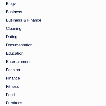
Blogv
Business
Business & Finance
Cleaning
Dating
Documentation
Education
Entertainment
Fashion
Finance
Fitness
Food
Furniture