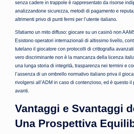
senza cadere in trappole è rappresentato da risorse indi
analizzandone sicurezza, metodi di pagamento e reputazio
altrimenti privo di punti fermi per l’utente italiano.
Sfatiamo un mito diffuso: giocare su un casinò non AAMS 
Esistono operatori internazionali di altissimo livello, co
tutelano il giocatore con protocolli di crittografia avanzat
vero discriminante non è la mancanza della licenza italia
una lunga storia di integrità, trasparenza nei termini e con
l’assenza di un ombrello normativo italiano priva il giocat
rivolgersi all’ADM in caso di contenzioso, ed è questo i
avanti.
Vantaggi e Svantaggi 
Una Prospettiva Equili