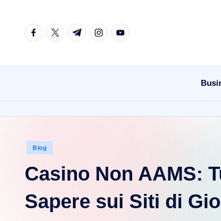
Skip
facebook.com
twitter.com
t.me
instagram.com
youtube.com
to
content
Busi
Posted
Blog
in
Casino Non AAMS: Tu
Sapere sui Siti di Gi