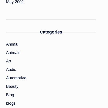
May 2002
Categories
Animal
Animals
Art
Audio
Automotive
Beauty
Blog
blogs