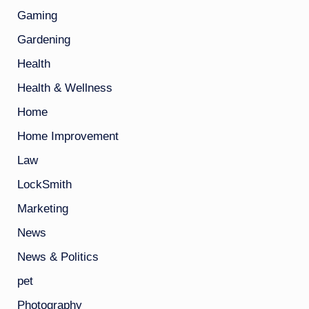
Gaming
Gardening
Health
Health & Wellness
Home
Home Improvement
Law
LockSmith
Marketing
News
News & Politics
pet
Photography