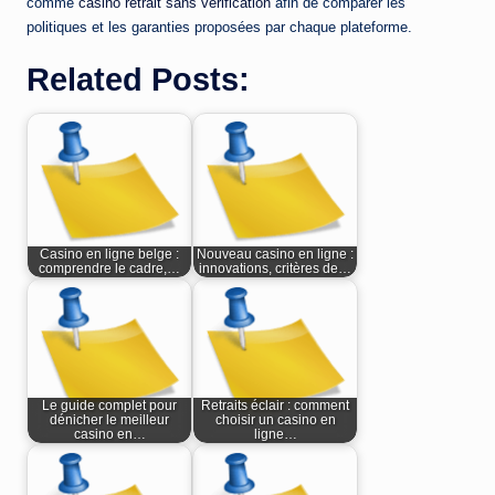
comme
casino retrait sans vérification
afin de comparer les
politiques et les garanties proposées par chaque plateforme.
Related Posts:
Casino en ligne belge :
Nouveau casino en ligne :
comprendre le cadre,…
innovations, critères de…
Le guide complet pour
Retraits éclair : comment
dénicher le meilleur
choisir un casino en
casino en…
ligne…