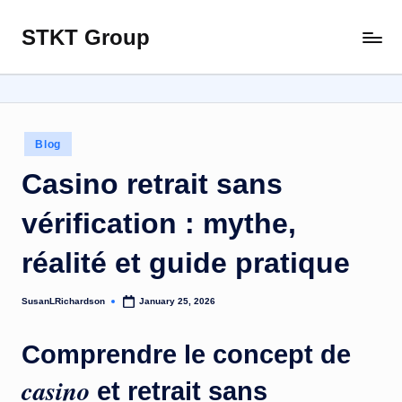
STKT Group
Skip
Stocked
to
with
content
Stories
from
Every
Posted
Blog
Sphere
in
Casino retrait sans
vérification : mythe,
réalité et guide pratique
SusanLRichardson
January 25, 2026
Posted
by
Comprendre le concept de
casino
et
retrait sans