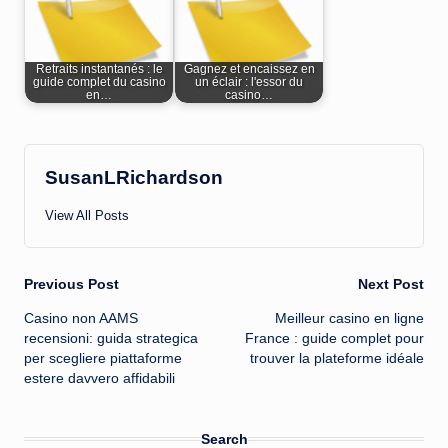
Retraits instantanés : le
Gagnez et encaissez en
guide complet du casino
un éclair : l'essor du
en…
casino…
SusanLRichardson
View All Posts
Post
Previous Post
Next Post
Casino non AAMS
Meilleur casino en ligne
navigation
recensioni: guida strategica
France : guide complet pour
per scegliere piattaforme
trouver la plateforme idéale
estere davvero affidabili
Search