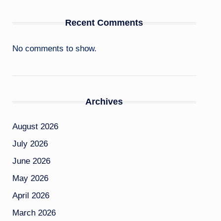
Recent Comments
No comments to show.
Archives
August 2026
July 2026
June 2026
May 2026
April 2026
March 2026