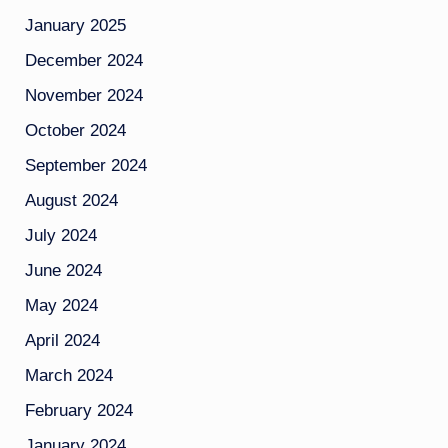
January 2025
December 2024
November 2024
October 2024
September 2024
August 2024
July 2024
June 2024
May 2024
April 2024
March 2024
February 2024
January 2024