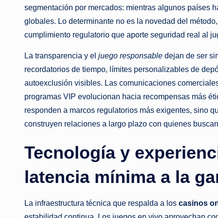
segmentación por mercados: mientras algunos países habi
globales. Lo determinante no es la novedad del método,
cumplimiento regulatorio que aporte seguridad real al ju
La transparencia y el
juego responsable
dejan de ser si
recordatorios de tiempo, límites personalizables de depó
autoexclusión visibles. Las comunicaciones comerciales 
programas VIP evolucionan hacia recompensas más étic
responden a marcos regulatorios más exigentes, sino qu
construyen relaciones a largo plazo con quienes buscan
Tecnología y experienci
latencia mínima a la ga
La infraestructura técnica que respalda a los
casinos on
estabilidad continua. Los juegos en vivo aprovechan codi