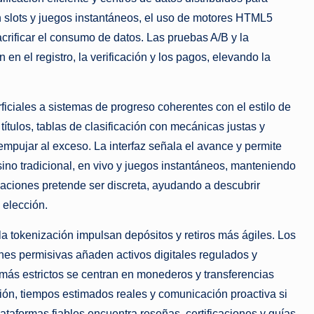
En slots y juegos instantáneos, el uso de motores HTML5
crificar el consumo de datos. Las pruebas A/B y la
 en el registro, la verificación y los pagos, elevando la
ciales a sistemas de progreso coherentes con el estilo de
ítulos, tablas de clasificación con mecánicas justas y
mpujar al exceso. La interfaz señala el avance y permite
asino tradicional, en vivo y juegos instantáneos, manteniendo
daciones pretende ser discreta, ayudando a descubrir
 elección.
a tokenización impulsan depósitos y retiros más ágiles. Los
nes permisivas añaden activos digitales regulados y
más estrictos se centran en monederos y transferencias
ación, tiempos estimados reales y comunicación proactiva si
ataformas fiables encuentra reseñas, certificaciones y guías