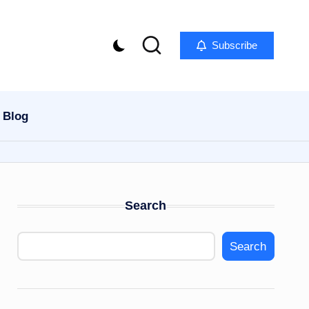
Subscribe
Blog
Search
Search