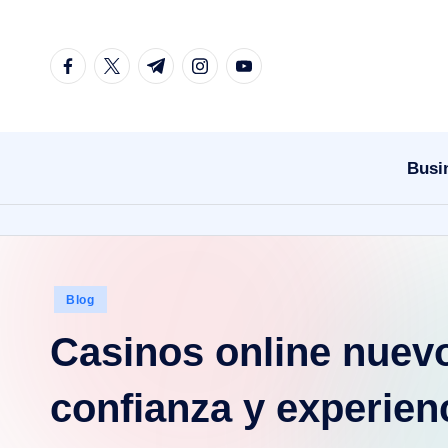
Skip
facebook.com
twitter.com
t.me
instagram.com
youtube.com
to
content
Busi
Posted
Blog
in
Casinos online nuevo
confianza y experien