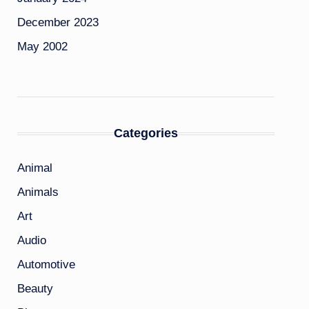
December 2023
May 2002
Categories
Animal
Animals
Art
Audio
Automotive
Beauty