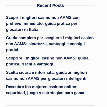
Recent Posts
Scopri i migliori casino non AAMS con
prelievo immediato: guida pratica per
giocatori in Italia
Guida completa per scegliere i migliori casino
non AAMS: sicurezza, vantaggi e consigli
pratici
Scoprire i migliori casino non AAMS: guida
pratica, rischi e vantaggi
Scelta sicura e informata: guida ai migliori
casino non AAMS per giocatori intelligenti
Descubre los mejores casinos online:
seguridad, juego y estrategias para ganar