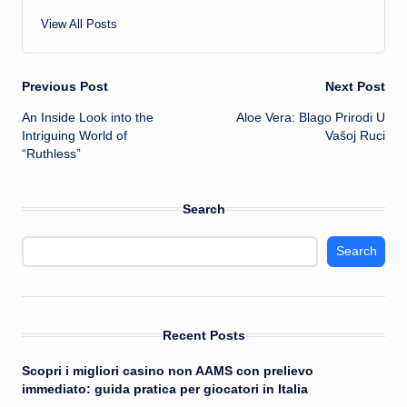
View All Posts
Post
Previous Post
Next Post
An Inside Look into the
Aloe Vera: Blago Prirodi U
navigation
Intriguing World of
Vašoj Ruci
“Ruthless”
Search
Search
Recent Posts
Scopri i migliori casino non AAMS con prelievo
immediato: guida pratica per giocatori in Italia