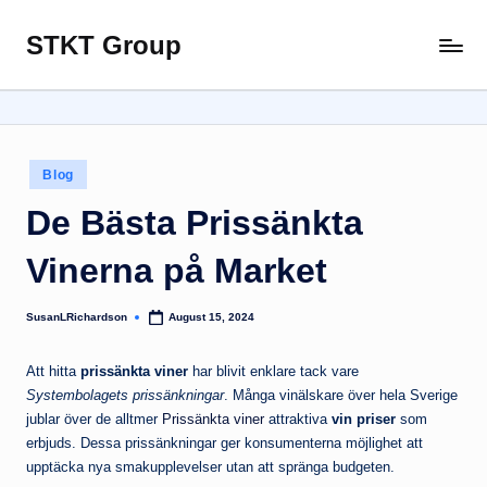
STKT Group
Skip
Stocked
to
with
content
Stories
from
Every
Posted
Blog
Sphere
in
De Bästa Prissänkta
Vinerna på Market
SusanLRichardson
August 15, 2024
Posted
by
Att hitta
prissänkta viner
har blivit enklare tack vare
Systembolagets prissänkningar
. Många vinälskare över hela Sverige
jublar över de alltmer
Prissänkta viner
attraktiva
vin priser
som
erbjuds. Dessa prissänkningar ger konsumenterna möjlighet att
upptäcka nya smakupplevelser utan att spränga budgeten.