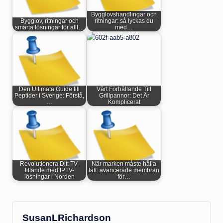
Bygglovshandlingar och
Bygglov, ritningar och
ritningar: så lyckas du
smarta lösningar för allt…
med…
Den Ultimata Guide till
Vårt Förhållande Till
Peptider i Sverige: Förstå,
Grillpannor: Det Är
…
Komplicerat
Revolutionera Ditt TV-
När marken måste hålla
tittande med IPTV-
tätt: avancerade membran
lösningar i Norden
för…
SusanLRichardson