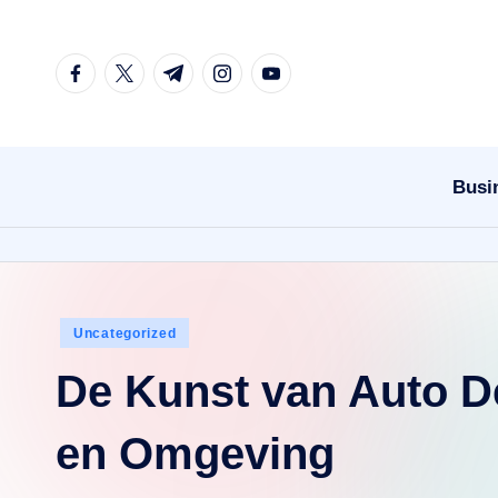
Skip
facebook.com
twitter.com
t.me
instagram.com
youtube.com
to
content
Busi
Posted
Uncategorized
in
De Kunst van Auto De
en Omgeving