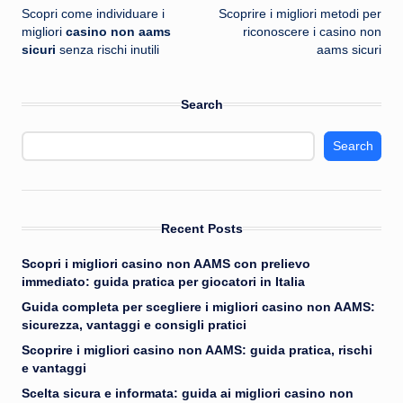
Scopri come individuare i
Scoprire i migliori metodi per
navigation
migliori
casino non aams
riconoscere i
casino non
sicuri
senza rischi inutili
aams
sicuri
Search
Search
Recent Posts
Scopri i migliori casino non AAMS con prelievo
immediato: guida pratica per giocatori in Italia
Guida completa per scegliere i migliori casino non AAMS:
sicurezza, vantaggi e consigli pratici
Scoprire i migliori casino non AAMS: guida pratica, rischi
e vantaggi
Scelta sicura e informata: guida ai migliori casino non