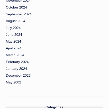
November 2024
October 2024
September 2024
August 2024
July 2024
June 2024
May 2024
April 2024
March 2024
February 2024
January 2024
December 2023
May 2002
Categories