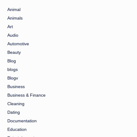
Animal
Animals
Art
Audio
Automotive
Beauty
Blog
blogs
Blogv
Business
Business & Finance
Cleaning
Dating
Documentation
Education