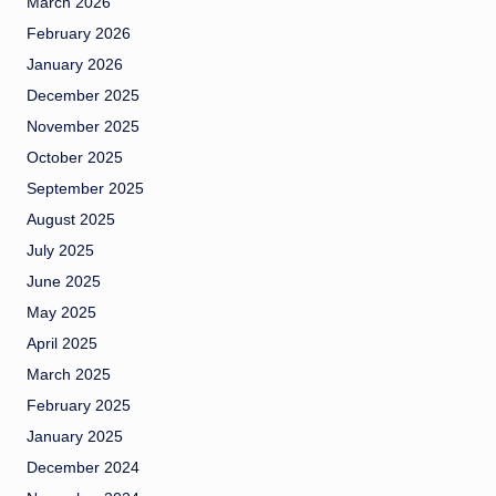
March 2026
February 2026
January 2026
December 2025
November 2025
October 2025
September 2025
August 2025
July 2025
June 2025
May 2025
April 2025
March 2025
February 2025
January 2025
December 2024