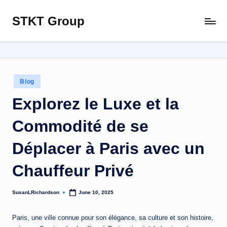
STKT Group
Skip
Stocked
to
with
content
Stories
from
Every
Posted
Blog
Sphere
in
Explorez le Luxe et la
Commodité de se
Déplacer à Paris avec un
Chauffeur Privé
SusanLRichardson
June 10, 2025
Posted
by
Paris, une ville connue pour son élégance, sa culture et son histoire,