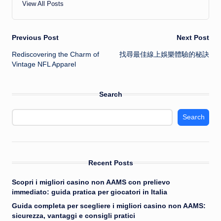
View All Posts
Post
Previous Post
Next Post
Rediscovering the Charm of
找尋最佳線上娛樂體驗的秘訣
navigation
Vintage NFL Apparel
Search
Search
Recent Posts
Scopri i migliori casino non AAMS con prelievo
immediato: guida pratica per giocatori in Italia
Guida completa per scegliere i migliori casino non AAMS:
sicurezza, vantaggi e consigli pratici