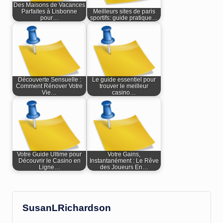
Des Maisons de Vacances
Parfaites à Lisbonne
Meilleurs sites de paris
pour…
sportifs: guide pratique…
Découverte Sensuelle :
Le guide essentiel pour
Comment Rénover Votre
trouver le meilleur
Vie…
casino…
Votre Guide Ultime pour
Votre Gains,
Découvrir le Casino en
Instantanément : Le Rêve
Ligne…
des Joueurs En…
SusanLRichardson