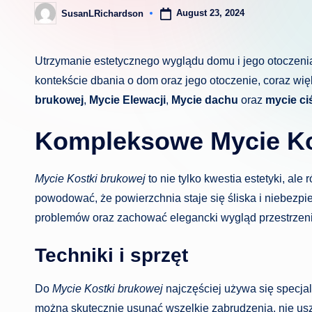
August 23, 2024
SusanLRichardson
Posted
by
Utrzymanie estetycznego wyglądu domu i jego otoczeni
kontekście dbania o dom oraz jego otoczenie, coraz wi
brukowej
,
Mycie Elewacji
,
Mycie dachu
oraz
mycie ci
Kompleksowe Mycie Ko
Mycie Kostki brukowej
to nie tylko kwestia estetyki, al
powodować, że powierzchnia staje się śliska i niebezp
problemów oraz zachować elegancki wygląd przestrzen
Techniki i sprzęt
Do
Mycie Kostki brukowej
najczęściej używa się specja
można skutecznie usunąć wszelkie zabrudzenia, nie usz