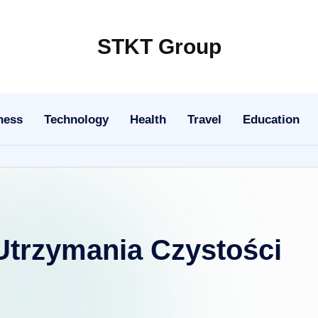
STKT Group
Stocked
with
Stories
ness
Technology
Health
Travel
Education
from
Every
Sphere
Utrzymania Czystości