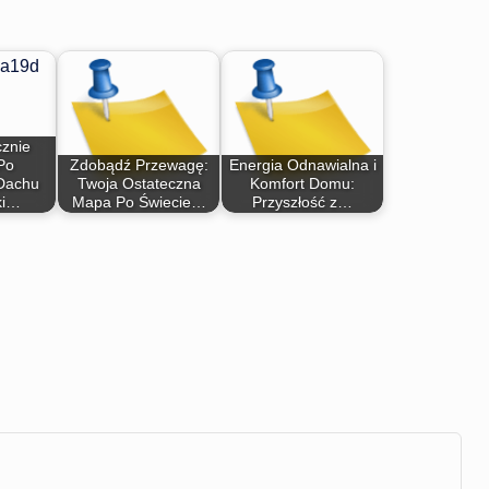
cznie
Po
Zdobądź Przewagę:
Energia Odnawialna i
Dachu
Twoja Ostateczna
Komfort Domu:
ki…
Mapa Po Świecie…
Przyszłość z…