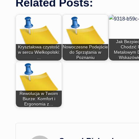
Related Posts:
Jak Bezpie
Kryształowa czystość
Nowoczesne Podejście
Chodzić 
w sercu Wielkopolski:
do Sprzątania w
Metalowym 
…
Poznaniu
Wskazów
Rewolucja w Twoim
Biurze: Komfort i
Ergonomia z…