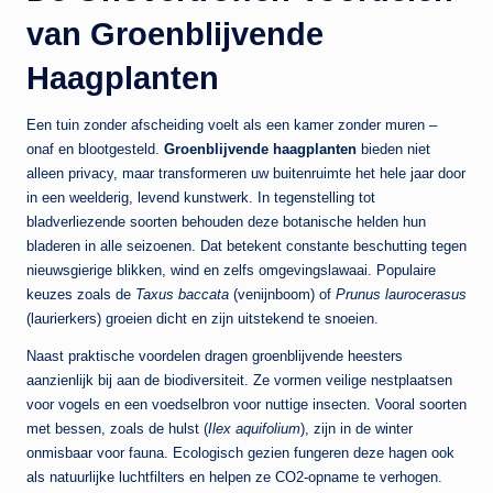
van Groenblijvende
Haagplanten
Een tuin zonder afscheiding voelt als een kamer zonder muren –
onaf en blootgesteld.
Groenblijvende haagplanten
bieden niet
alleen privacy, maar transformeren uw buitenruimte het hele jaar door
in een weelderig, levend kunstwerk. In tegenstelling tot
bladverliezende soorten behouden deze botanische helden hun
bladeren in alle seizoenen. Dat betekent constante beschutting tegen
nieuwsgierige blikken, wind en zelfs omgevingslawaai. Populaire
keuzes zoals de
Taxus baccata
(venijnboom) of
Prunus laurocerasus
(laurierkers) groeien dicht en zijn uitstekend te snoeien.
Naast praktische voordelen dragen groenblijvende heesters
aanzienlijk bij aan de biodiversiteit. Ze vormen veilige nestplaatsen
voor vogels en een voedselbron voor nuttige insecten. Vooral soorten
met bessen, zoals de hulst (
Ilex aquifolium
), zijn in de winter
onmisbaar voor fauna. Ecologisch gezien fungeren deze hagen ook
als natuurlijke luchtfilters en helpen ze CO2-opname te verhogen.