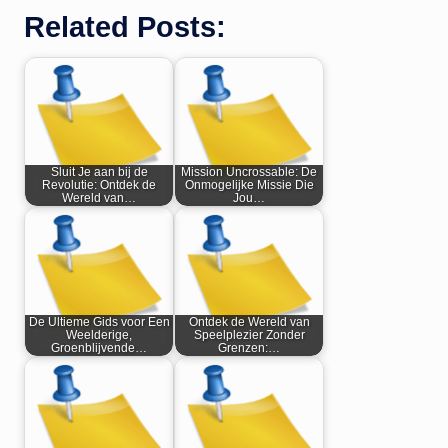
Related Posts:
Sluit Je aan bij de
Mission Uncrossable: De
Revolutie: Ontdek de
Onmogelijke Missie Die
Wereld van…
Jou…
De Ultieme Gids voor Een
Ontdek de Wereld van
Weelderige,
Speelplezier Zonder
Groenblijvende…
Grenzen:…