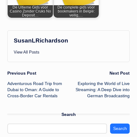
De Ultieme Gids voor
De complete gids voor
Casino Zonder Cruks No
bookmakers in België:
Deposit…
veilig,…
SusanLRichardson
View All Posts
Post
Previous Post
Next Post
Adventurous Road Trip from
Exploring the World of Live
navigation
Dubai to Oman: A Guide to
Streaming: A Deep Dive into
Cross-Border Car Rentals
German Broadcasting
Search
Search