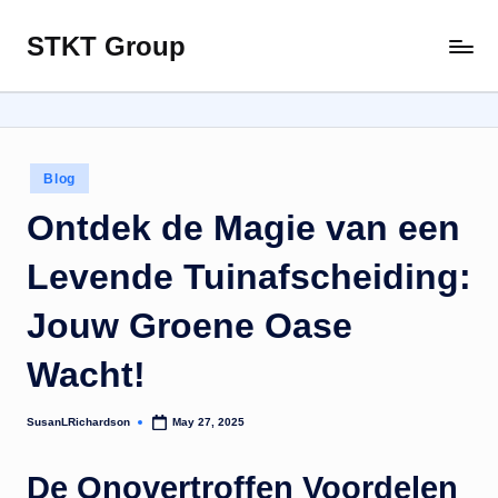
STKT Group
Skip
Stocked
to
with
content
Stories
from
Every
Posted
Blog
Sphere
in
Ontdek de Magie van een
Levende Tuinafscheiding:
Jouw Groene Oase
Wacht!
SusanLRichardson
May 27, 2025
Posted
by
De Onovertroffen Voordelen