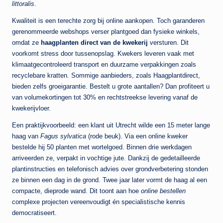
littoralis
.
Kwaliteit is een terechte zorg bij online aankopen. Toch garanderen
gerenommeerde webshops verser plantgoed dan fysieke winkels,
omdat ze
haagplanten direct van de kwekerij
versturen. Dit
voorkomt stress door tussenopslag. Kwekers leveren vaak met
klimaatgecontroleerd transport en duurzame verpakkingen zoals
recyclebare kratten. Sommige aanbieders, zoals Haagplantdirect,
bieden zelfs groeigarantie. Bestelt u grote aantallen? Dan profiteert u
van volumekortingen tot 30% en rechtstreekse levering vanaf de
kwekerijvloer.
Een praktijkvoorbeeld: een klant uit Utrecht wilde een 15 meter lange
haag van
Fagus sylvatica
(rode beuk). Via een online kweker
bestelde hij 50 planten met wortelgoed. Binnen drie werkdagen
arriveerden ze, verpakt in vochtige jute. Dankzij de gedetailleerde
plantinstructies en telefonisch advies over grondverbetering stonden
ze binnen een dag in de grond. Twee jaar later vormt de haag al een
compacte, dieprode wand. Dit toont aan hoe
online bestellen
complexe projecten vereenvoudigt én specialistische kennis
democratiseert.