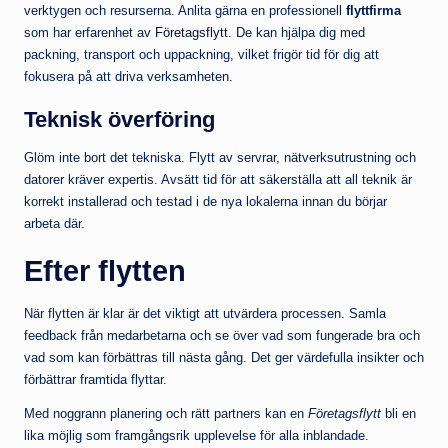
verktygen och resurserna. Anlita gärna en professionell
flyttfirma
som har erfarenhet av
Företagsflytt
. De kan hjälpa dig med
packning, transport och uppackning, vilket frigör tid för dig att
fokusera på att driva verksamheten.
Teknisk överföring
Glöm inte bort det tekniska. Flytt av servrar, nätverksutrustning och
datorer kräver expertis. Avsätt tid för att säkerställa att all teknik är
korrekt installerad och testad i de nya lokalerna innan du börjar
arbeta där.
Efter flytten
När flytten är klar är det viktigt att utvärdera processen. Samla
feedback från medarbetarna och se över vad som fungerade bra och
vad som kan förbättras till nästa gång. Det ger värdefulla insikter och
förbättrar framtida flyttar.
Med noggrann planering och rätt partners kan en
Företagsflytt
bli en
lika möjlig som framgångsrik upplevelse för alla inblandade.