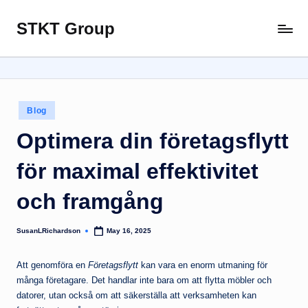
STKT Group
Skip
Stocked
to
with
content
Stories
from
Every
Posted
Blog
Sphere
in
Optimera din företagsflytt
för maximal effektivitet
och framgång
SusanLRichardson
May 16, 2025
Posted
by
Att genomföra en
Företagsflytt
kan vara en enorm utmaning för
många företagare. Det handlar inte bara om att flytta möbler och
datorer, utan också om att säkerställa att verksamheten kan