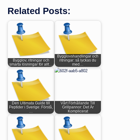
Related Posts:
Bygglovshandlingar och
Bygglov, ritningar och
ritningar: så lyckas du
smarta lösningar för allt…
med…
Den Ultimata Guide till
Vårt Förhållande Till
Peptider i Sverige: Förstå,
Grillpannor: Det Är
…
Komplicerat