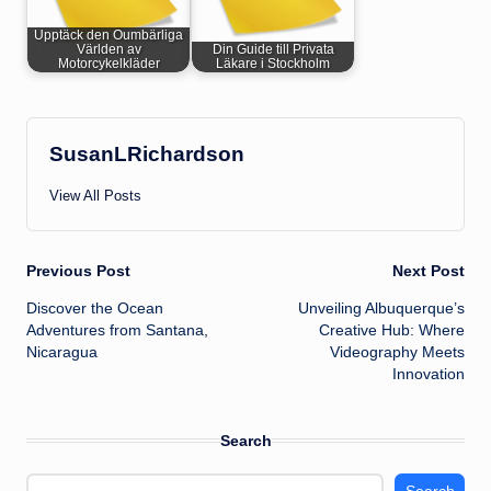
Upptäck den Oumbärliga
Världen av
Din Guide till Privata
Motorcykelkläder
Läkare i Stockholm
SusanLRichardson
View All Posts
Post
Previous Post
Next Post
Discover the Ocean
Unveiling Albuquerque’s
navigation
Adventures from Santana,
Creative Hub: Where
Nicaragua
Videography Meets
Innovation
Search