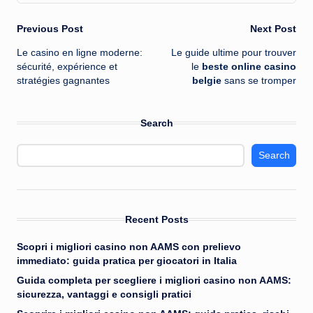
Post
Previous Post
Next Post
Le casino en ligne moderne:
Le guide ultime pour trouver
navigation
sécurité, expérience et
le
beste online casino
stratégies gagnantes
belgie
sans se tromper
Search
Search
Recent Posts
Scopri i migliori casino non AAMS con prelievo
immediato: guida pratica per giocatori in Italia
Guida completa per scegliere i migliori casino non AAMS:
sicurezza, vantaggi e consigli pratici