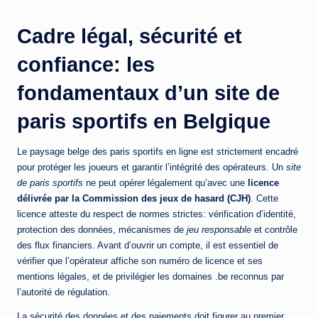
Cadre légal, sécurité et
confiance: les
fondamentaux d’un site de
paris sportifs en Belgique
Le paysage belge des paris sportifs en ligne est strictement encadré
pour protéger les joueurs et garantir l’intégrité des opérateurs. Un
site
de paris sportifs
ne peut opérer légalement qu’avec une
licence
délivrée par la Commission des jeux de hasard (CJH)
. Cette
licence atteste du respect de normes strictes: vérification d’identité,
protection des données, mécanismes de
jeu responsable
et contrôle
des flux financiers. Avant d’ouvrir un compte, il est essentiel de
vérifier que l’opérateur affiche son numéro de licence et ses
mentions légales, et de privilégier les domaines .be reconnus par
l’autorité de régulation.
La sécurité des données et des paiements doit figurer au premier