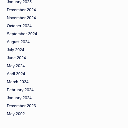
January 2025
December 2024
November 2024
October 2024
September 2024
August 2024
July 2024
June 2024
May 2024
April 2024
March 2024
February 2024
January 2024
December 2023
May 2002