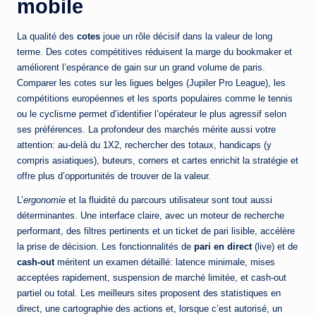
mobile
La qualité des
cotes
joue un rôle décisif dans la valeur de long
terme. Des cotes compétitives réduisent la marge du bookmaker et
améliorent l’espérance de gain sur un grand volume de paris.
Comparer les cotes sur les ligues belges (Jupiler Pro League), les
compétitions européennes et les sports populaires comme le tennis
ou le cyclisme permet d’identifier l’opérateur le plus agressif selon
ses préférences. La profondeur des marchés mérite aussi votre
attention: au-delà du 1X2, rechercher des totaux, handicaps (y
compris asiatiques), buteurs, corners et cartes enrichit la stratégie et
offre plus d’opportunités de trouver de la valeur.
L’
ergonomie
et la fluidité du parcours utilisateur sont tout aussi
déterminantes. Une interface claire, avec un moteur de recherche
performant, des filtres pertinents et un ticket de pari lisible, accélère
la prise de décision. Les fonctionnalités de
pari en direct
(live) et de
cash-out
méritent un examen détaillé: latence minimale, mises
acceptées rapidement, suspension de marché limitée, et cash-out
partiel ou total. Les meilleurs sites proposent des statistiques en
direct, une cartographie des actions et, lorsque c’est autorisé, un