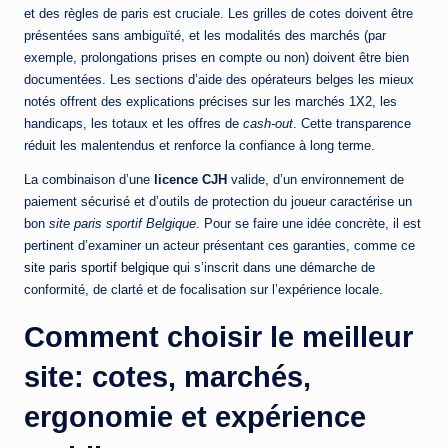
et des règles de paris est cruciale. Les grilles de cotes doivent être
présentées sans ambiguïté, et les modalités des marchés (par
exemple, prolongations prises en compte ou non) doivent être bien
documentées. Les sections d’aide des opérateurs belges les mieux
notés offrent des explications précises sur les marchés 1X2, les
handicaps, les totaux et les offres de
cash-out
. Cette transparence
réduit les malentendus et renforce la confiance à long terme.
La combinaison d’une
licence CJH
valide, d’un environnement de
paiement sécurisé et d’outils de protection du joueur caractérise un
bon
site paris sportif Belgique
. Pour se faire une idée concrète, il est
pertinent d’examiner un acteur présentant ces garanties, comme ce
site paris sportif belgique
qui s’inscrit dans une démarche de
conformité, de clarté et de focalisation sur l’expérience locale.
Comment choisir le meilleur
site: cotes, marchés,
ergonomie et expérience