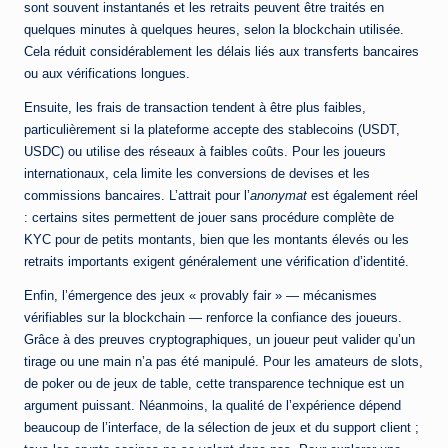
sont souvent instantanés et les retraits peuvent être traités en
quelques minutes à quelques heures, selon la blockchain utilisée.
Cela réduit considérablement les délais liés aux transferts bancaires
ou aux vérifications longues.
Ensuite, les frais de transaction tendent à être plus faibles,
particulièrement si la plateforme accepte des stablecoins (USDT,
USDC) ou utilise des réseaux à faibles coûts. Pour les joueurs
internationaux, cela limite les conversions de devises et les
commissions bancaires. L’attrait pour l’
anonymat
est également réel
: certains sites permettent de jouer sans procédure complète de
KYC pour de petits montants, bien que les montants élevés ou les
retraits importants exigent généralement une vérification d’identité.
Enfin, l’émergence des jeux « provably fair » — mécanismes
vérifiables sur la blockchain — renforce la confiance des joueurs.
Grâce à des preuves cryptographiques, un joueur peut valider qu’un
tirage ou une main n’a pas été manipulé. Pour les amateurs de slots,
de poker ou de jeux de table, cette transparence technique est un
argument puissant. Néanmoins, la qualité de l’expérience dépend
beaucoup de l’interface, de la sélection de jeux et du support client ;