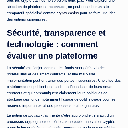
tous les crypto casinos ne se valent donc pas. Pour explorer une
sélection de plateformes reconnues, on peut consulter un site
comparatif spécialisé comme
crypto casino
pour se faire une idée
des options disponibles.
Sécurité, transparence et
technologie : comment
évaluer une plateforme
La sécurité est l’enjeu central : les fonds sont gérés via des
portefeuilles et des smart contracts, et une mauvaise
implémentation peut entraîner des pertes irréversibles. Cherchez des
plateformes qui publient des audits indépendants de leurs smart
contracts et qui communiquent clairement leurs politiques de
stockage des fonds, notamment l’usage de
cold storage
pour les
réserves importantes et des processus multi-signatures.
La notion de
provably fair
mérite d’être approfondie : il s’agit d’un
processus cryptographique où le casino publie une valeur cryptée
avant le jeu et révèle la clé après, permettant au joueur de vérifier