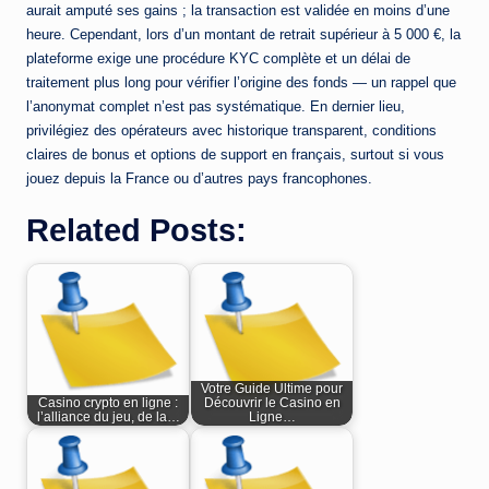
aurait amputé ses gains ; la transaction est validée en moins d’une
heure. Cependant, lors d’un montant de retrait supérieur à 5 000 €, la
plateforme exige une procédure KYC complète et un délai de
traitement plus long pour vérifier l’origine des fonds — un rappel que
l’anonymat complet n’est pas systématique. En dernier lieu,
privilégiez des opérateurs avec historique transparent, conditions
claires de bonus et options de support en français, surtout si vous
jouez depuis la France ou d’autres pays francophones.
Related Posts:
Votre Guide Ultime pour
Casino crypto en ligne :
Découvrir le Casino en
l’alliance du jeu, de la…
Ligne…