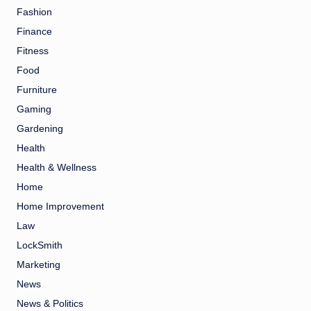
Fashion
Finance
Fitness
Food
Furniture
Gaming
Gardening
Health
Health & Wellness
Home
Home Improvement
Law
LockSmith
Marketing
News
News & Politics