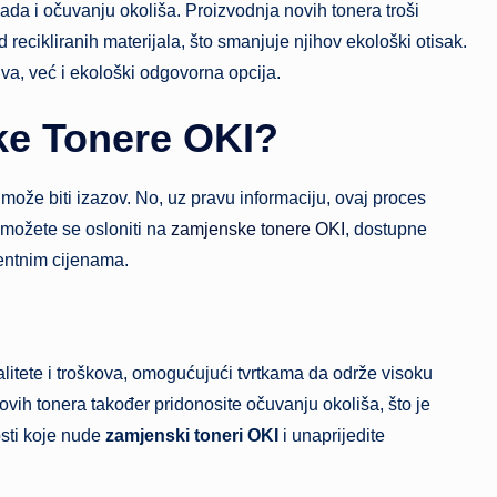
da i očuvanju okoliša. Proizvodnja novih tonera troši
 recikliranih materijala, što smanjuje njihov ekološki otisak.
iva, već i ekološki odgovorna opcija.
ke Tonere OKI?
že biti izazov. No, uz pravu informaciju, ovaj proces
 možete se osloniti na
zamjenske tonere OKI
, dostupne
rentnim cijenama.
itete i troškova, omogućujući tvrtkama da održe visoku
ovih tonera također pridonosite očuvanju okoliša, što je
osti koje nude
zamjenski toneri OKI
i unaprijedite