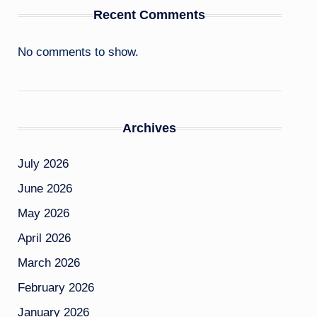
Recent Comments
No comments to show.
Archives
July 2026
June 2026
May 2026
April 2026
March 2026
February 2026
January 2026