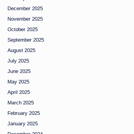
December 2025
November 2025
October 2025
September 2025
August 2025
July 2025
June 2025
May 2025
April 2025
March 2025
February 2025
January 2025