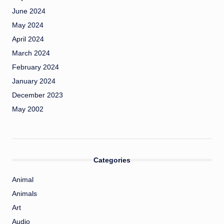
June 2024
May 2024
April 2024
March 2024
February 2024
January 2024
December 2023
May 2002
Categories
Animal
Animals
Art
Audio