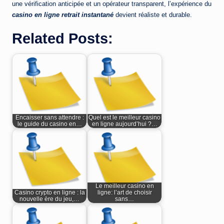
une vérification anticipée et un opérateur transparent, l’expérience du
casino en ligne retrait instantané
devient réaliste et durable.
Related Posts:
Encaisser sans attendre :
Quel est le meilleur casino
le guide du casino en…
en ligne aujourd’hui ?…
Le meilleur casino en
Casino crypto en ligne : la
ligne: l’art de choisir
nouvelle ère du jeu,…
sans…