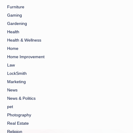
Furniture
Gaming
Gardening
Health
Health & Wellness
Home
Home Improvement
Law
LockSmith
Marketing
News
News & Politics
pet
Photography
Real Estate
Religion