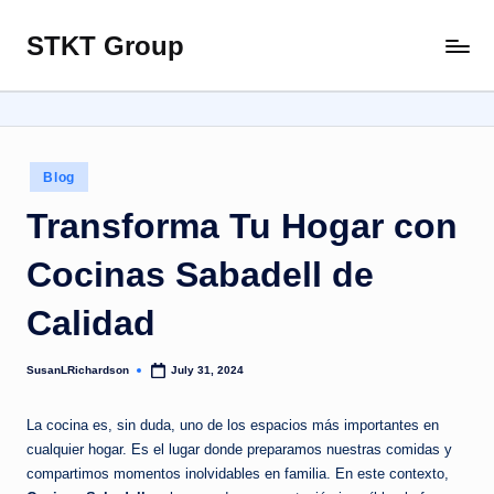
STKT Group
Skip
Stocked
to
with
content
Stories
from
Every
Posted
Blog
Sphere
in
Transforma Tu Hogar con
Cocinas Sabadell de
Calidad
SusanLRichardson
July 31, 2024
Posted
by
La cocina es, sin duda, uno de los espacios más importantes en
cualquier hogar. Es el lugar donde preparamos nuestras comidas y
compartimos momentos inolvidables en familia. En este contexto,