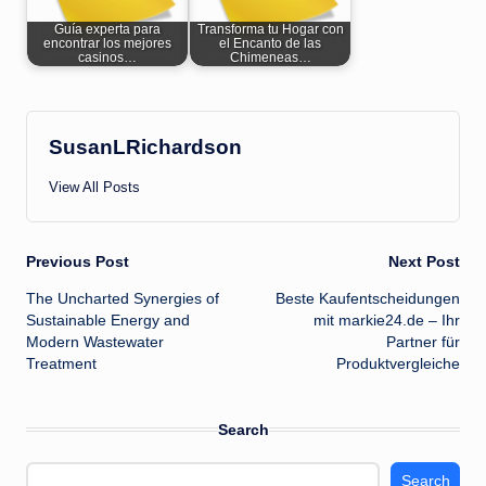
Guía experta para
Transforma tu Hogar con
encontrar los mejores
el Encanto de las
casinos…
Chimeneas…
SusanLRichardson
View All Posts
Post
Previous Post
Next Post
The Uncharted Synergies of
Beste Kaufentscheidungen
navigation
Sustainable Energy and
mit markie24.de – Ihr
Modern Wastewater
Partner für
Treatment
Produktvergleiche
Search
Search