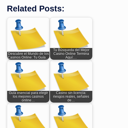
Related Posts:
Tu Búsqueda del Mejor
Descubre el Mundo de los
Casino Online Termina
Casinos Online: Tu Guía…
Aquí:…
Guía esencial para elegir
Casino sin licencia:
los mejores casinos
riesgos reales, señales
online…
de…