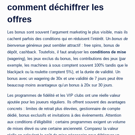
comment déchiffrer les
offres
Les bonus sont souvent l’argument marketing le plus visible, mais ils
cachent parfois des conditions qui en réduisent l’intérêt. Un
bonus de
bienvenue
généreux peut sembler attractif : free spins, bonus de
dépôt, cashback. Toutefois, il faut analyser les
conditions de mise
(wagering), les jeux exclus du bonus, les contributions des jeux (par
exemple, les machines à sous comptent souvent 100% tandis que le
blackjack ou la roulette comptent 5%), et la durée de validité. Un
bonus avec un wagering de 30x et une validité de 7 jours peut être
beaucoup moins avantageux qu’un bonus à 20x sur 30 jours.
Les programmes de fidélité et les VIP clubs ont une réelle valeur
ajoutée pour les joueurs réguliers. Ils offrent souvent des avantages
concrets : limites de retrait plus élevées, gestionnaire de compte
dédié, bonus exclusifs et invitations à des événements. Attention
aux conditions d’éligibilité : certains programmes exigent un volume
de mises élevé ou une certaine ancienneté. Comparez la valeur