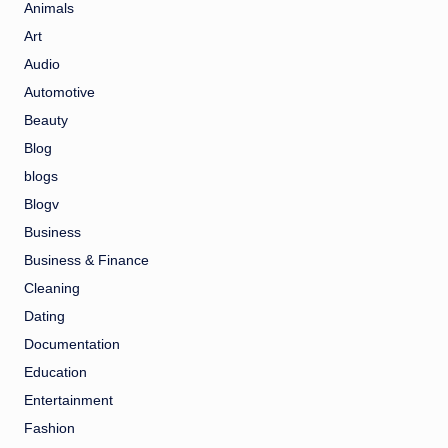
Animals
Art
Audio
Automotive
Beauty
Blog
blogs
Blogv
Business
Business & Finance
Cleaning
Dating
Documentation
Education
Entertainment
Fashion