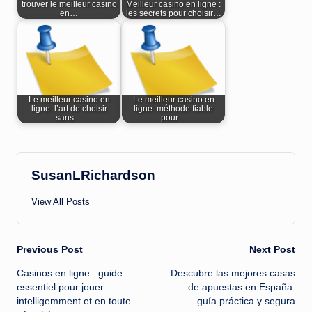
trouver le meilleur casino
Meilleur casino en ligne :
en…
les secrets pour choisir…
Le meilleur casino en
Le meilleur casino en
ligne: l’art de choisir
ligne: méthode fiable
sans…
pour…
SusanLRichardson
View All Posts
Post
Previous Post
Next Post
Casinos en ligne : guide
Descubre las mejores casas
navigation
essentiel pour jouer
de apuestas en España:
intelligemment et en toute
guía práctica y segura