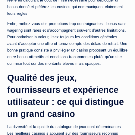
réelle en calculant le coût de mise nécessaire pour débloquer un
bonus donné et préférez les casinos qui communiquent clairement
leurs règles.
Enfin, méfiez-vous des promotions trop contraignantes : bonus sans
wagering sont rares et s’accompagnent souvent d’autres limitations.
Pour optimiser la valeur, lisez toujours les conditions générales
avant d’accepter une offre et tenez compte des délais de retrait. Une
bonne pratique consiste à privilégier un casino proposant un équilibre
entre bonus attractifs et conditions transparentes plutôt qu’un site
qui mise tout sur des montants élevés mais opaques.
Qualité des jeux,
fournisseurs et expérience
utilisateur : ce qui distingue
un grand casino
La diversité et la qualité du catalogue de jeux sont déterminantes.
Les meilleurs casinos s’appuient sur des fournisseurs reconnus