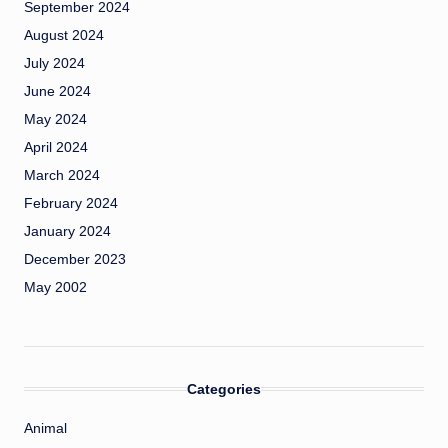
September 2024
August 2024
July 2024
June 2024
May 2024
April 2024
March 2024
February 2024
January 2024
December 2023
May 2002
Categories
Animal