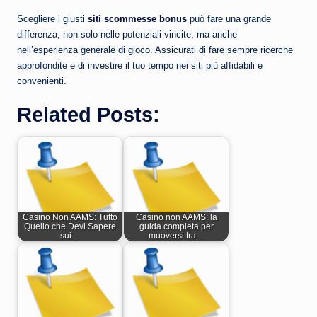
Scegliere i giusti
siti scommesse bonus
può fare una grande
differenza, non solo nelle potenziali vincite, ma anche
nell’esperienza generale di gioco. Assicurati di fare sempre ricerche
approfondite e di investire il tuo tempo nei siti più affidabili e
convenienti.
Related Posts:
Casino Non AAMS: Tutto
Casino non AAMS: la
Quello che Devi Sapere
guida completa per
sui…
muoversi tra…