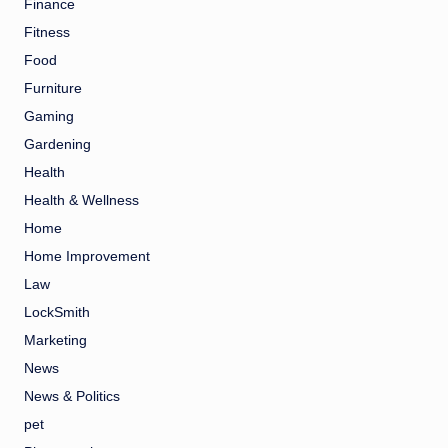
Finance
Fitness
Food
Furniture
Gaming
Gardening
Health
Health & Wellness
Home
Home Improvement
Law
LockSmith
Marketing
News
News & Politics
pet