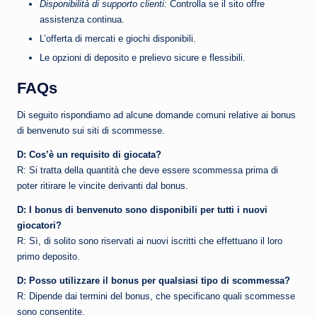
Disponibilità di supporto clienti:
Controlla se il sito offre
assistenza continua.
L’offerta di mercati e giochi disponibili.
Le opzioni di deposito e prelievo sicure e flessibili.
FAQs
Di seguito rispondiamo ad alcune domande comuni relative ai bonus
di benvenuto sui siti di scommesse.
D: Cos’è un requisito di giocata?
R: Si tratta della quantità che deve essere scommessa prima di
poter ritirare le vincite derivanti dal bonus.
D: I bonus di benvenuto sono disponibili per tutti i nuovi
giocatori?
R: Sì, di solito sono riservati ai nuovi iscritti che effettuano il loro
primo deposito.
D: Posso utilizzare il bonus per qualsiasi tipo di scommessa?
R: Dipende dai termini del bonus, che specificano quali scommesse
sono consentite.