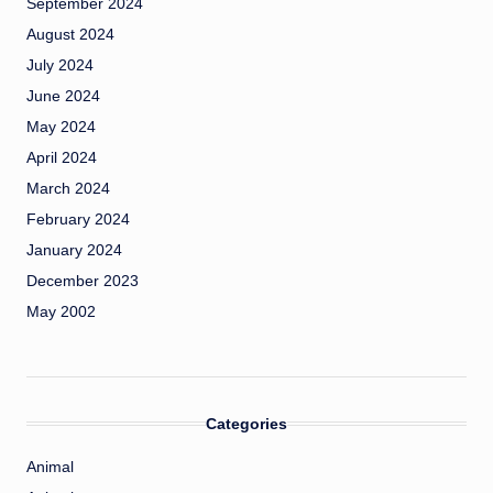
September 2024
August 2024
July 2024
June 2024
May 2024
April 2024
March 2024
February 2024
January 2024
December 2023
May 2002
Categories
Animal