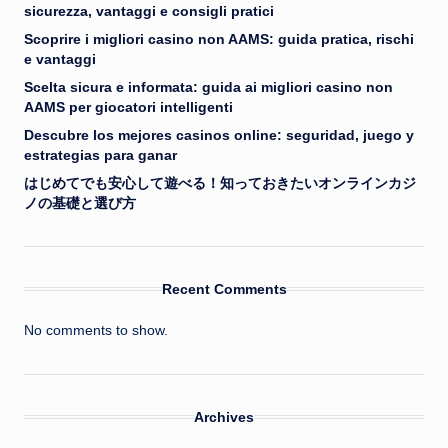
sicurezza, vantaggi e consigli pratici
Scoprire i migliori casino non AAMS: guida pratica, rischi
e vantaggi
Scelta sicura e informata: guida ai migliori casino non
AAMS per giocatori intelligenti
Descubre los mejores casinos online: seguridad, juego y
estrategias para ganar
はじめてでも安心して遊べる！知っておきたいオンラインカジ
ノの基礎と選び方
Recent Comments
No comments to show.
Archives