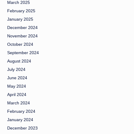
March 2025
February 2025
January 2025
December 2024
November 2024
October 2024
September 2024
August 2024
July 2024
June 2024
May 2024
April 2024
March 2024
February 2024
January 2024
December 2023