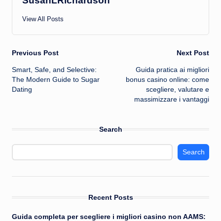
SusanLRichardson
View All Posts
Post
Previous Post
Next Post
Smart, Safe, and Selective:
Guida pratica ai migliori
navigation
The Modern Guide to Sugar
bonus casino online: come
Dating
scegliere, valutare e
massimizzare i vantaggi
Search
Search
Recent Posts
Guida completa per scegliere i migliori casino non AAMS: