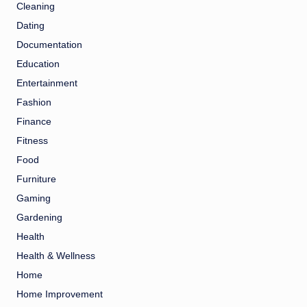
Cleaning
Dating
Documentation
Education
Entertainment
Fashion
Finance
Fitness
Food
Furniture
Gaming
Gardening
Health
Health & Wellness
Home
Home Improvement