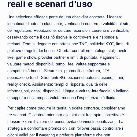
reali e scenari d’uso
Una selezione efficace parte da una checklist concreta. Licenza:
identificare l’autorità rilasciante, verificando numero e validità sul sito
del regolatore. Reputazione: cercare recensioni coerenti e verificabili,
osservando come il casinò risolve le controversie e risponde ai
reclami. Termini: leggere con attenzione T&C, politiche KYC, limiti di
prelievo e regole dei bonus. Offerta: controllare catalogo slot, tavoli
live, game show, provider partner e limiti di puntata. Pagamenti:
valutare metodi disponibili, tempi, fee, valute supportate e
compatibilità bonus. Sicurezza: protocolli di cifratura, 2FA,
separazione fondi. Strumenti RG: opzioni di autoesclusione, limiti,
reality check. Assistenza: tempi di risposta, qualità delle
informazioni, canali disponibili. Lingua e valuta: interfaccia in italiano
e supporto nella propria valuta rendono l’esperienza più fluida.
Per capire come tradurre la teoria in scelte concrete, consideriamo
tre scenari. Giocatore orientato alle slot e ai free spin: l’obiettivo è
massimizzare il valore del bonus evitando vincoli penalizzanti. La
strategia è confrontare promozioni con rollover bassi, controllare i
giochi validi per il wagering e preferire piattaforme che non