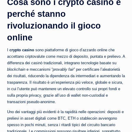
Cosa sono i crypto casino e
perché stanno
rivoluzionando il gioco
online
I
crypto casino
sono piattaforme di gioco d’azzardo online che
accettano criptovalute come mezzo di deposito, puntata e prelievo. A
differenza dei casinò tradizionali, integrano tecnologie basate su
blockchain
e meccanismi “
provably fair
” per certificare l’aleatorietà
dei risultati, riducendo la dipendenza da intermediari e aumentando la
trasparenza. Il risultato è un’esperienza più veloce, globale e sicura,
in cui l’utente può mantenere un elevato controllo sui propri fondi e
sulla propria privacy, grazie all’uso di wallet non-custodial e
transazioni pseudo-anonime.
Uno dei vantaggi più evidenti è la rapidità nelle operazioni: depositi e
prelievi in asset digitali come BTC, ETH o stablecoin avvengono
spesso in pochi minuti, senza i ritardi tipici del circuito bancario
tradizionale. Le commissioni possono risultare inferiori, soprattutto