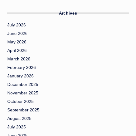
Archives
July 2026
June 2026
May 2026
April 2026
March 2026
February 2026
January 2026
December 2025
November 2025
October 2025
September 2025
August 2025
July 2025
June 2025