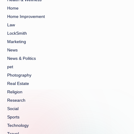
Home
Home Improvement
Law
LockSmith
Marketing
News
News & Politics
pet
Photography
Real Estate
Religion
Research
Social
Sports
Technology
Travel