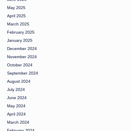
May 2025
April 2025
March 2025
February 2025
January 2025
December 2024
November 2024
October 2024
September 2024
August 2024
July 2024
June 2024
May 2024
April 2024
March 2024
February 2024