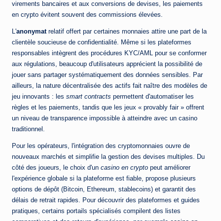
virements bancaires et aux conversions de devises, les paiements
en crypto évitent souvent des commissions élevées.
L'
anonymat
relatif offert par certaines monnaies attire une part de la
clientèle soucieuse de confidentialité. Même si les plateformes
responsables intègrent des procédures KYC/AML pour se conformer
aux régulations, beaucoup d'utilisateurs apprécient la possibilité de
jouer sans partager systématiquement des données sensibles. Par
ailleurs, la nature décentralisée des actifs fait naître des modèles de
jeu innovants : les
smart contracts
permettent d'automatiser les
règles et les paiements, tandis que les jeux « provably fair » offrent
un niveau de transparence impossible à atteindre avec un casino
traditionnel.
Pour les opérateurs, l'intégration des cryptomonnaies ouvre de
nouveaux marchés et simplifie la gestion des devises multiples. Du
côté des joueurs, le choix d'un
casino en crypto
peut améliorer
l'expérience globale si la plateforme est fiable, propose plusieurs
options de dépôt (Bitcoin, Ethereum, stablecoins) et garantit des
délais de retrait rapides. Pour découvrir des plateformes et guides
pratiques, certains portails spécialisés compilent des listes