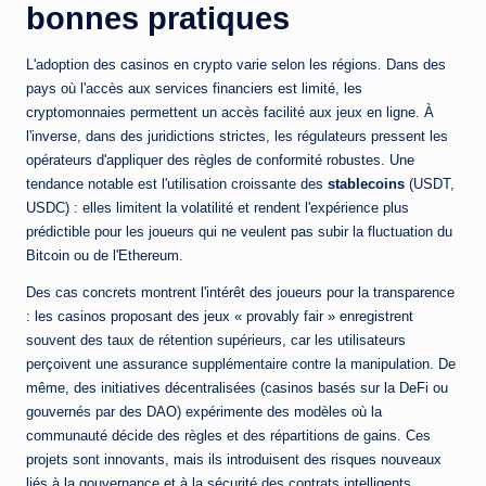
bonnes pratiques
L'adoption des casinos en crypto varie selon les régions. Dans des
pays où l'accès aux services financiers est limité, les
cryptomonnaies permettent un accès facilité aux jeux en ligne. À
l'inverse, dans des juridictions strictes, les régulateurs pressent les
opérateurs d'appliquer des règles de conformité robustes. Une
tendance notable est l'utilisation croissante des
stablecoins
(USDT,
USDC) : elles limitent la volatilité et rendent l'expérience plus
prédictible pour les joueurs qui ne veulent pas subir la fluctuation du
Bitcoin ou de l'Ethereum.
Des cas concrets montrent l'intérêt des joueurs pour la transparence
: les casinos proposant des jeux « provably fair » enregistrent
souvent des taux de rétention supérieurs, car les utilisateurs
perçoivent une assurance supplémentaire contre la manipulation. De
même, des initiatives décentralisées (casinos basés sur la DeFi ou
gouvernés par des DAO) expérimente des modèles où la
communauté décide des règles et des répartitions de gains. Ces
projets sont innovants, mais ils introduisent des risques nouveaux
liés à la gouvernance et à la sécurité des contrats intelligents.