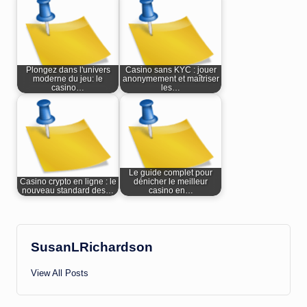
Plongez dans l'univers
Casino sans KYC : jouer
moderne du jeu: le
anonymement et maîtriser
casino…
les…
Le guide complet pour
Casino crypto en ligne : le
dénicher le meilleur
nouveau standard des…
casino en…
SusanLRichardson
View All Posts