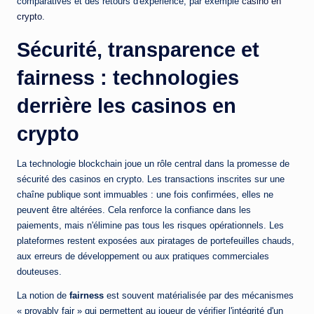
comparatives et des retours d'expérience, par exemple
casino en
crypto
.
Sécurité, transparence et
fairness : technologies
derrière les casinos en
crypto
La technologie blockchain joue un rôle central dans la promesse de
sécurité des casinos en crypto. Les transactions inscrites sur une
chaîne publique sont immuables : une fois confirmées, elles ne
peuvent être altérées. Cela renforce la confiance dans les
paiements, mais n'élimine pas tous les risques opérationnels. Les
plateformes restent exposées aux piratages de portefeuilles chauds,
aux erreurs de développement ou aux pratiques commerciales
douteuses.
La notion de
fairness
est souvent matérialisée par des mécanismes
« provably fair » qui permettent au joueur de vérifier l'intégrité d'un