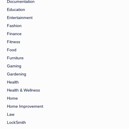
Documentation
Education
Entertainment
Fashion
Finance
Fitness
Food
Furniture
Gaming
Gardening
Health
Health & Wellness
Home
Home Improvement
Law
LockSmith