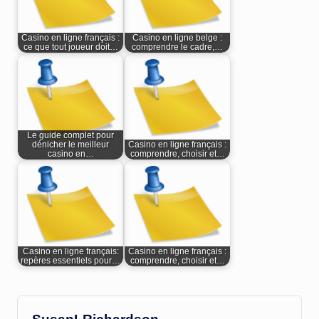
Casino en ligne français :
Casino en ligne belge :
ce que tout joueur doit…
comprendre le cadre,…
Le guide complet pour
dénicher le meilleur
Casino en ligne français :
casino en…
comprendre, choisir et…
Casino en ligne français:
Casino en ligne français :
repères essentiels pour…
comprendre, choisir et…