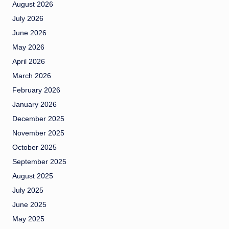
August 2026
July 2026
June 2026
May 2026
April 2026
March 2026
February 2026
January 2026
December 2025
November 2025
October 2025
September 2025
August 2025
July 2025
June 2025
May 2025