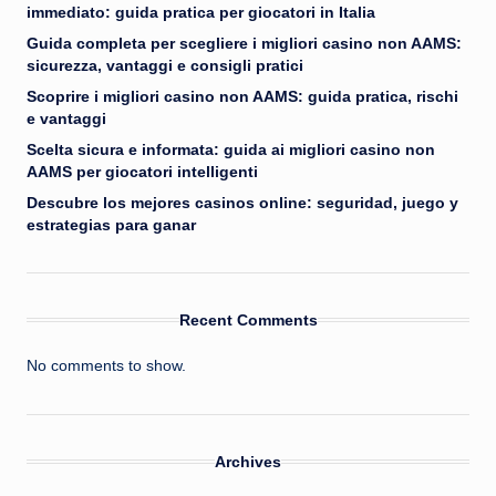
immediato: guida pratica per giocatori in Italia
Guida completa per scegliere i migliori casino non AAMS:
sicurezza, vantaggi e consigli pratici
Scoprire i migliori casino non AAMS: guida pratica, rischi
e vantaggi
Scelta sicura e informata: guida ai migliori casino non
AAMS per giocatori intelligenti
Descubre los mejores casinos online: seguridad, juego y
estrategias para ganar
Recent Comments
No comments to show.
Archives