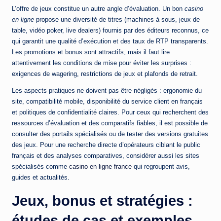
L’offre de jeux constitue un autre angle d’évaluation. Un bon
casino
en ligne
propose une diversité de titres (machines à sous, jeux de
table, vidéo poker, live dealers) fournis par des éditeurs reconnus, ce
qui garantit une qualité d’exécution et des taux de RTP transparents.
Les promotions et bonus sont attractifs, mais il faut lire
attentivement les conditions de mise pour éviter les surprises :
exigences de wagering, restrictions de jeux et plafonds de retrait.
Les aspects pratiques ne doivent pas être négligés : ergonomie du
site, compatibilité mobile, disponibilité du service client en français
et politiques de confidentialité claires. Pour ceux qui recherchent des
ressources d’évaluation et des comparatifs fiables, il est possible de
consulter des portails spécialisés ou de tester des versions gratuites
des jeux. Pour une recherche directe d’opérateurs ciblant le public
français et des analyses comparatives, considérer aussi les sites
spécialisés comme
casino en ligne france
qui regroupent avis,
guides et actualités.
Jeux, bonus et stratégies :
études de cas et exemples