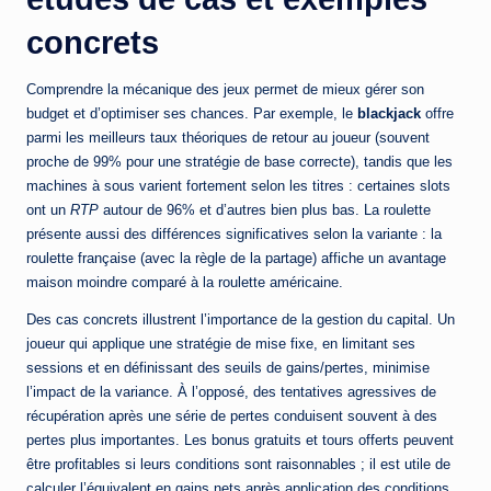
concrets
Comprendre la mécanique des jeux permet de mieux gérer son
budget et d’optimiser ses chances. Par exemple, le
blackjack
offre
parmi les meilleurs taux théoriques de retour au joueur (souvent
proche de 99% pour une stratégie de base correcte), tandis que les
machines à sous varient fortement selon les titres : certaines slots
ont un
RTP
autour de 96% et d’autres bien plus bas. La roulette
présente aussi des différences significatives selon la variante : la
roulette française (avec la règle de la partage) affiche un avantage
maison moindre comparé à la roulette américaine.
Des cas concrets illustrent l’importance de la gestion du capital. Un
joueur qui applique une stratégie de mise fixe, en limitant ses
sessions et en définissant des seuils de gains/pertes, minimise
l’impact de la variance. À l’opposé, des tentatives agressives de
récupération après une série de pertes conduisent souvent à des
pertes plus importantes. Les bonus gratuits et tours offerts peuvent
être profitables si leurs conditions sont raisonnables ; il est utile de
calculer l’équivalent en gains nets après application des conditions