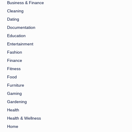
Business & Finance
Cleaning
Dating
Documentation
Education
Entertainment
Fashion
Finance
Fitness
Food
Furniture
Gaming
Gardening
Health
Health & Wellness
Home