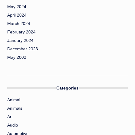
May 2024
April 2024
March 2024
February 2024
January 2024
December 2023
May 2002
Categories
Animal
Animals
Art
Audio
Automotive