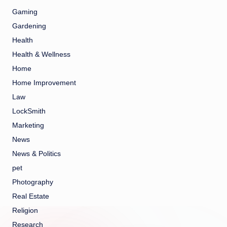
Gaming
Gardening
Health
Health & Wellness
Home
Home Improvement
Law
LockSmith
Marketing
News
News & Politics
pet
Photography
Real Estate
Religion
Research