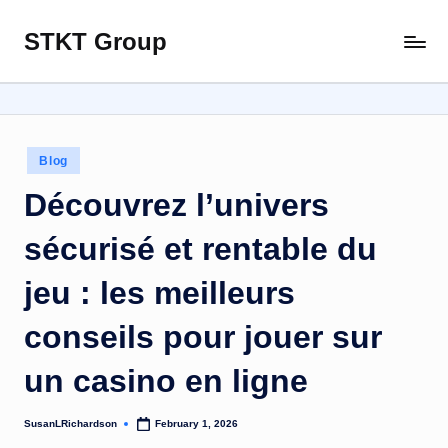
STKT Group
Skip
Stocked
to
with
content
Stories
from
Every
Posted
Blog
Sphere
in
Découvrez l’univers
sécurisé et rentable du
jeu : les meilleurs
conseils pour jouer sur
un casino en ligne
SusanLRichardson
February 1, 2026
Posted
by