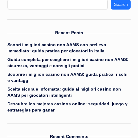
Search
Recent Posts
Scopri i migliori casino non AAMS con prelievo
immediato: guida pratica per giocatori in Italia
Guida completa per scegliere i migliori casino non AAMS:
sicurezza, vantaggi e consigli pratici
Scoprire i migliori casino non AAMS: guida pratica, rischi
e vantaggi
Scelta sicura e informata: guida ai migliori casino non
AAMS per giocatori intelligenti
Descubre los mejores casinos online: seguridad, juego y
estrategias para ganar
Recent Comments