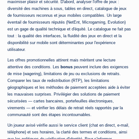
maximiser plaisir et sécurité. D'abord, analyser l'offre de jeux :
diversité des machines à sous, tables en direct, catalogue de jeux
de fournisseurs reconnus et jeux mobiles compatibles. Un large
éventail de fournisseurs réputés (NetEnt, Microgaming, Evolution)
est un gage de qualité technique et d'équité. Le catalogue ne fait pas
tout : la qualité des interfaces, la fluidité des jeux en direct et la
disponibilité sur mobile sont déterminantes pour l'expérience
utilisateur.
Les offres promotionnelles attirent mais méritent une lecture
attentive des conditions. Les
bonus
peuvent inclure des exigences
de mise (wagering), limitations de jeu ou exclusions de retraits.
Comparer les taux de redistribution (RTP), les limitations
géographiques et les méthodes de paiement acceptées aide à éviter
les mauvaises surprises. Privilégier des solutions de paiement
sécurisées — cartes bancaires, portefeuilles électroniques,
virements — et vérifier les délais de retrait réels rapportés par la
communauté sont des étapes incontournables.
Un joueur avisé vérifie aussi le service client (chat en direct, e-mail,
téléphone) et ses horaires, la clarté des termes et conditions, ainsi
que les politiques de vérification d'identité. Pour s'informer