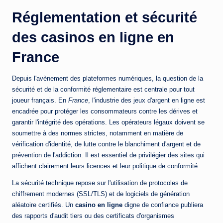
Réglementation et sécurité
des casinos en ligne en
France
Depuis l'avènement des plateformes numériques, la question de la
sécurité et de la conformité réglementaire est centrale pour tout
joueur français. En
France
, l'industrie des jeux d'argent en ligne est
encadrée pour protéger les consommateurs contre les dérives et
garantir l'intégrité des opérations. Les opérateurs légaux doivent se
soumettre à des normes strictes, notamment en matière de
vérification d'identité, de lutte contre le blanchiment d'argent et de
prévention de l'addiction. Il est essentiel de privilégier des sites qui
affichent clairement leurs licences et leur politique de conformité.
La sécurité technique repose sur l'utilisation de protocoles de
chiffrement modernes (SSL/TLS) et de logiciels de génération
aléatoire certifiés. Un
casino en ligne
digne de confiance publiera
des rapports d'audit tiers ou des certificats d'organismes