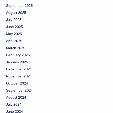
September 2025
August 2025
July 2025
June 2025
May 2025
April 2025
March 2025
February 2025
January 2025
December 2024
November 2024
October 2024
September 2024
August 2024
July 2024
June 2024