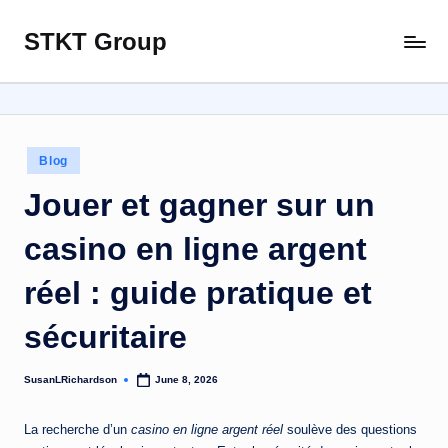
STKT Group
Skip
Stocked
to
with
content
Stories
from
Every
Posted
Blog
Sphere
in
Jouer et gagner sur un
casino en ligne argent
réel : guide pratique et
sécuritaire
SusanLRichardson
June 8, 2026
Posted
by
La recherche d’un
casino en ligne argent réel
soulève des questions