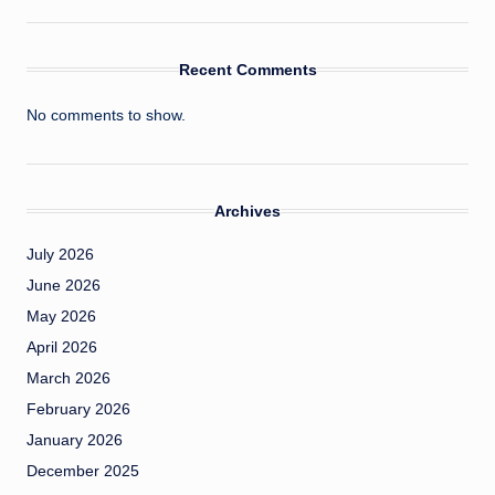
Recent Comments
No comments to show.
Archives
July 2026
June 2026
May 2026
April 2026
March 2026
February 2026
January 2026
December 2025