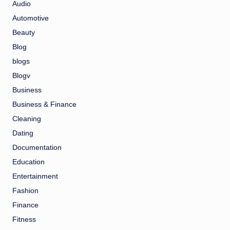
Audio
Automotive
Beauty
Blog
blogs
Blogv
Business
Business & Finance
Cleaning
Dating
Documentation
Education
Entertainment
Fashion
Finance
Fitness