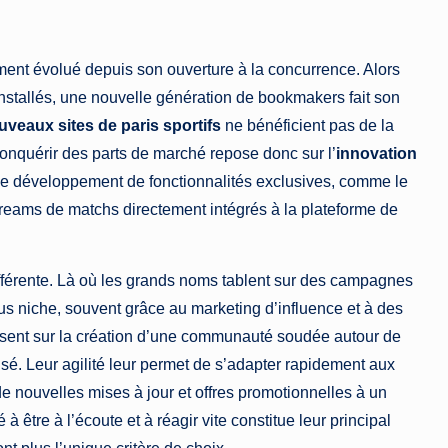
ment évolué depuis son ouverture à la concurrence. Alors
installés, une nouvelle génération de bookmakers fait son
uveaux sites de paris sportifs
ne bénéficient pas de la
conquérir des parts de marché repose donc sur l’
innovation
 le développement de fonctionnalités exclusives, comme le
treams de matchs directement intégrés à la plateforme de
fférente. Là où les grands noms tablent sur des campagnes
s niche, souvent grâce au marketing d’influence et à des
 misent sur la création d’une communauté soudée autour de
lisé. Leur agilité leur permet de s’adapter rapidement aux
e nouvelles mises à jour et offres promotionnelles à un
 être à l’écoute et à réagir vite constitue leur principal