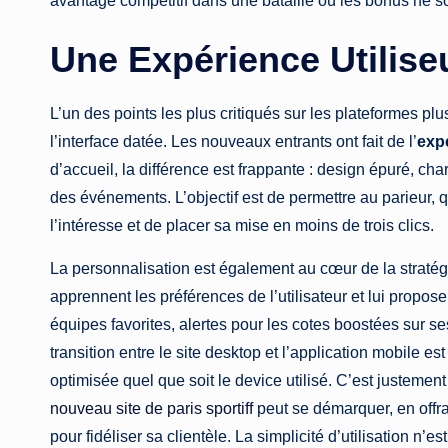
avantage compétitif dans une bataille où les bonus ne son
Une Expérience Utilise
L’un des points les plus critiqués sur les plateformes pl
l’interface datée. Les nouveaux entrants ont fait de l’
expé
d’accueil, la différence est frappante : design épuré, cha
des événements. L’objectif est de permettre au parieur, q
l’intéresse et de placer sa mise en moins de trois clics.
La personnalisation est également au cœur de la stratég
apprennent les préférences de l’utilisateur et lui propo
équipes favorites, alertes pour les cotes boostées sur s
transition entre le site desktop et l’application mobile es
optimisée quel que soit le device utilisé. C’est justeme
nouveau site de paris sportiff
peut se démarquer, en offra
pour fidéliser sa clientèle. La simplicité d’utilisation n’