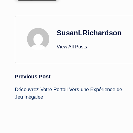
SusanLRichardson
View All Posts
Post
Previous Post
Découvrez Votre Portail Vers une Expérience de
navigation
Jeu Inégalée