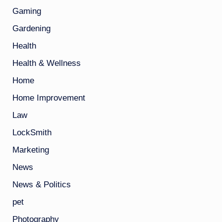
Gaming
Gardening
Health
Health & Wellness
Home
Home Improvement
Law
LockSmith
Marketing
News
News & Politics
pet
Photography