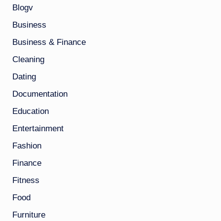
Blogv
Business
Business & Finance
Cleaning
Dating
Documentation
Education
Entertainment
Fashion
Finance
Fitness
Food
Furniture