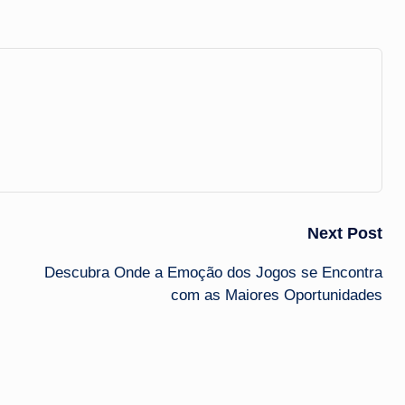
Next Post
Descubra Onde a Emoção dos Jogos se Encontra
com as Maiores Oportunidades