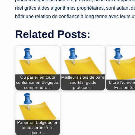
réel grâce à des algorithmes propriétaires, sont autant 
bâtir une relation de confiance à long terme avec leurs ut
Related Posts:
Où parier en toute
Meilleurs sites de paris
confiance en Belgique:
sportifs: guide
L'Ère Numéri
comprendre…
pratique…
Frisson Spo
Parier en Belgique en
toute sérénité: le
guide…