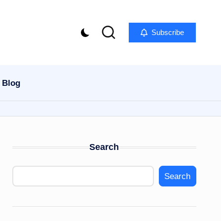
Subscribe
Blog
Search
Search