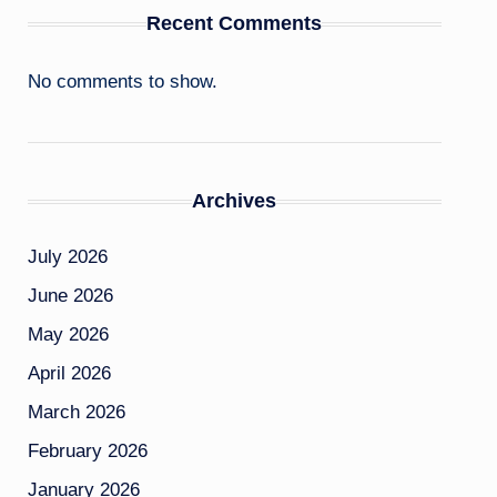
Recent Comments
No comments to show.
Archives
July 2026
June 2026
May 2026
April 2026
March 2026
February 2026
January 2026