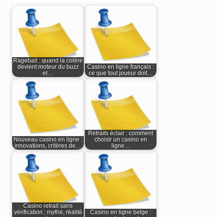
Ragebait : quand la colère
devient moteur du buzz
Casino en ligne français :
et…
ce que tout joueur doit…
Retraits éclair : comment
Nouveau casino en ligne :
choisir un casino en
innovations, critères de…
ligne…
Casino retrait sans
vérification : mythe, réalité
Casino en ligne belge :