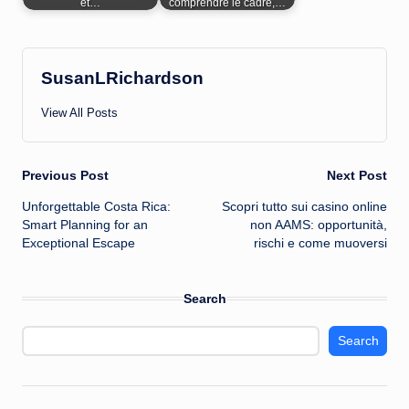
et…
comprendre le cadre,…
SusanLRichardson
View All Posts
Post
Previous Post
Next Post
Unforgettable Costa Rica:
Scopri tutto sui casino online
navigation
Smart Planning for an
non AAMS: opportunità,
Exceptional Escape
rischi e come muoversi
Search
Search