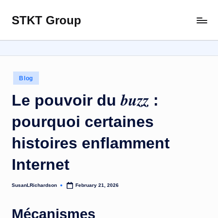
STKT Group
Skip
Stocked
to
with
content
Stories
from
Every
Posted
Blog
Sphere
in
buzz
Le pouvoir du
:
pourquoi certaines
histoires enflamment
Internet
SusanLRichardson
February 21, 2026
Posted
by
Mécanismes