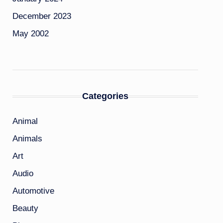
December 2023
May 2002
Categories
Animal
Animals
Art
Audio
Automotive
Beauty