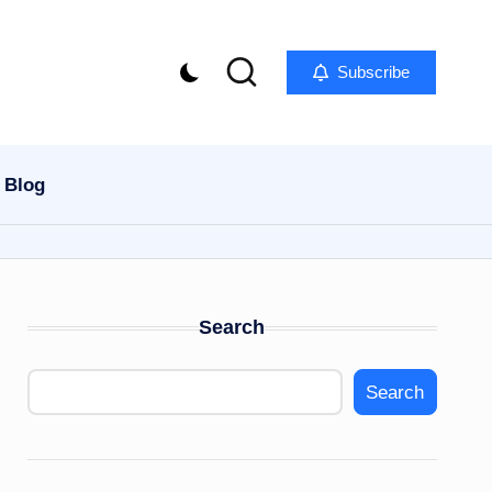
Subscribe
Blog
Search
Search