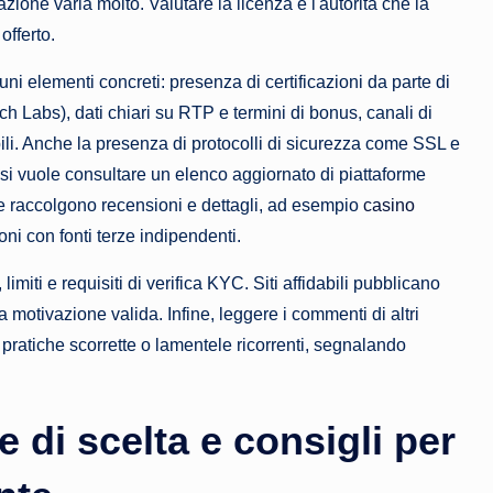
zione varia molto. Valutare la licenza e l'autorità che la
offerto.
cuni elementi concreti: presenza di certificazioni da parte di
Labs), dati chiari su RTP e termini di bonus, canali di
bili. Anche la presenza di protocolli di sicurezza come SSL e
e si vuole consultare un elenco aggiornato di piattaforme
he raccolgono recensioni e dettagli, ad esempio
casino
ni con fonti terze indipendenti.
limiti e requisiti di verifica KYC. Siti affidabili pubblicano
motivazione valida. Infine, leggere i commenti di altri
pratiche scorrette o lamentele ricorrenti, segnalando
e di scelta e consigli per