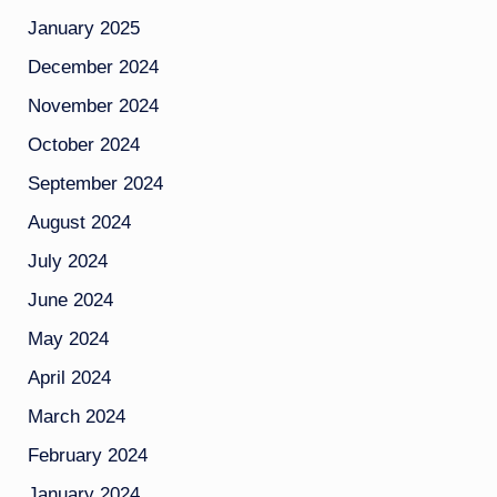
January 2025
December 2024
November 2024
October 2024
September 2024
August 2024
July 2024
June 2024
May 2024
April 2024
March 2024
February 2024
January 2024