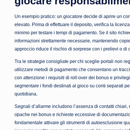
giocare responsabilme
Un esempio pratico: un giocatore decide di aprire un co
elevato. Prima di effettuare il deposito, verifica la licen
minimo per testare i tempi di pagamento. Se il sito richi
informazioni strettamente necessarie, mantenendo copie s
approccio riduce il rischio di sorprese con i prelievi o di
Tra le strategie consigliate per chi sceglie portali non reg
utilizzare metodi di pagamento che consentano un traccia
con attenzione i requisiti di roll-over dei bonus e privilegi
segmentare i fondi destinati al gioco su conti separati p
quotidiana.
Segnali d’allarme includono l’assenza di contatti chiari, 
opache nei bonus e richieste eccessive di documentazion
fondamentale attivare gli strumenti di autoesclusione qua