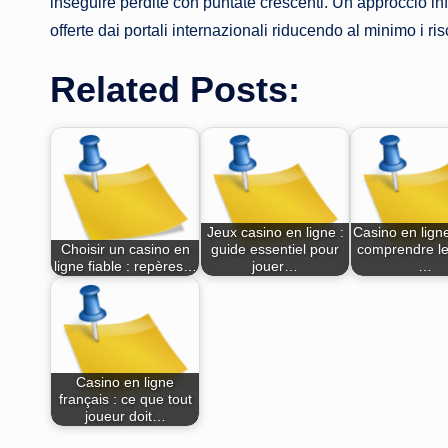
inseguire perdite con puntate crescenti. Un approccio inf
offerte dai portali internazionali riducendo al minimo i r
Related Posts:
Jeux casino en ligne :
Casino en ligne
Choisir un casino en
guide essentiel pour
comprendre le
ligne fiable : repères…
jouer…
…
Casino en ligne
français : ce que tout
joueur doit…