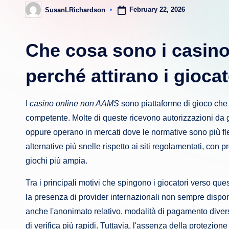
February 22, 2026
SusanLRichardson
Posted
by
Che cosa sono i
casin
perché attirano i giocat
I
casino online non AAMS
sono piattaforme di gioco che o
competente. Molte di queste ricevono autorizzazioni da g
oppure operano in mercati dove le normative sono più fl
alternative più snelle rispetto ai siti regolamentati, con pr
giochi più ampia.
Tra i principali motivi che spingono i giocatori verso quest
la presenza di provider internazionali non sempre disponi
anche l'anonimato relativo, modalità di pagamento diverse 
di verifica più rapidi. Tuttavia, l'assenza della protezi