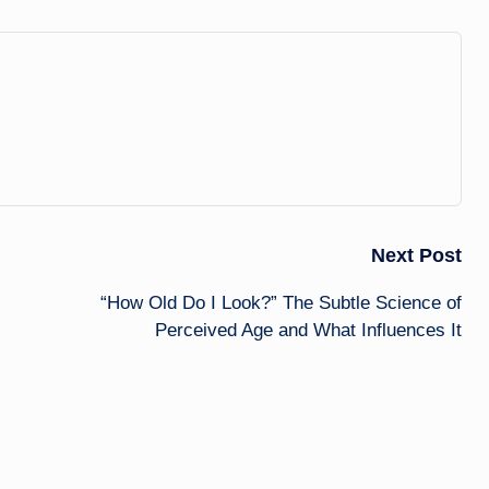
Next Post
“How Old Do I Look?” The Subtle Science of
Perceived Age and What Influences It