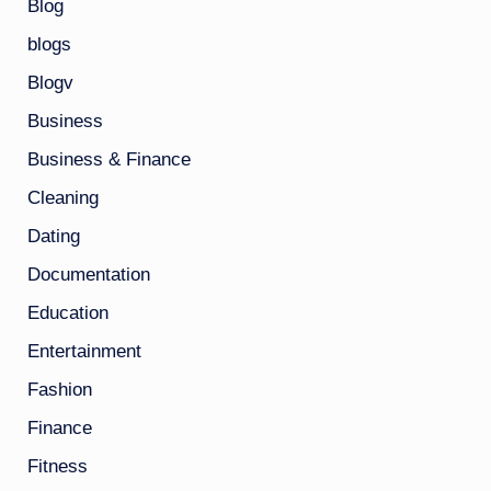
Blog
blogs
Blogv
Business
Business & Finance
Cleaning
Dating
Documentation
Education
Entertainment
Fashion
Finance
Fitness