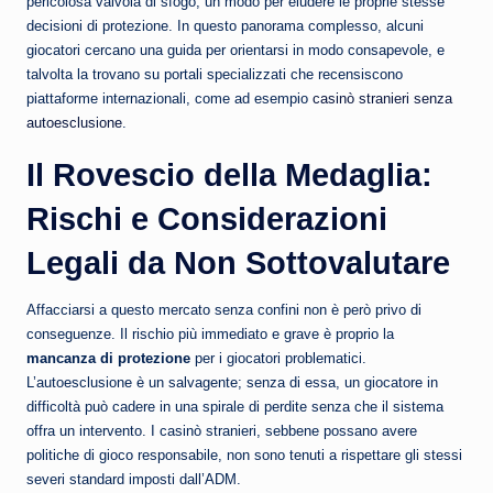
pericolosa valvola di sfogo, un modo per eludere le proprie stesse
decisioni di protezione. In questo panorama complesso, alcuni
giocatori cercano una guida per orientarsi in modo consapevole, e
talvolta la trovano su portali specializzati che recensiscono
piattaforme internazionali, come ad esempio
casinò stranieri senza
autoesclusione
.
Il Rovescio della Medaglia:
Rischi e Considerazioni
Legali da Non Sottovalutare
Affacciarsi a questo mercato senza confini non è però privo di
conseguenze. Il rischio più immediato e grave è proprio la
mancanza di protezione
per i giocatori problematici.
L’autoesclusione è un salvagente; senza di essa, un giocatore in
difficoltà può cadere in una spirale di perdite senza che il sistema
offra un intervento. I casinò stranieri, sebbene possano avere
politiche di gioco responsabile, non sono tenuti a rispettare gli stessi
severi standard imposti dall’ADM.