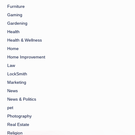
Furniture
Gaming
Gardening
Health
Health & Wellness
Home
Home Improvement
Law
LockSmith
Marketing
News
News & Politics
pet
Photography
Real Estate
Religion