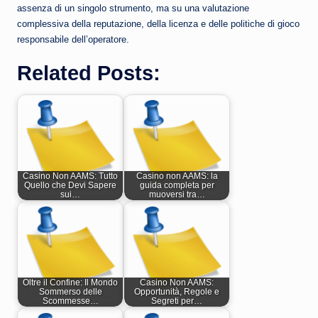
assenza di un singolo strumento, ma su una valutazione
complessiva della reputazione, della licenza e delle politiche di gioco
responsabile dell’operatore.
Related Posts:
Casino Non AAMS: Tutto
Casino non AAMS: la
Quello che Devi Sapere
guida completa per
sui…
muoversi tra…
Oltre il Confine: Il Mondo
Casino Non AAMS:
Sommerso delle
Opportunità, Regole e
Scommesse…
Segreti per…