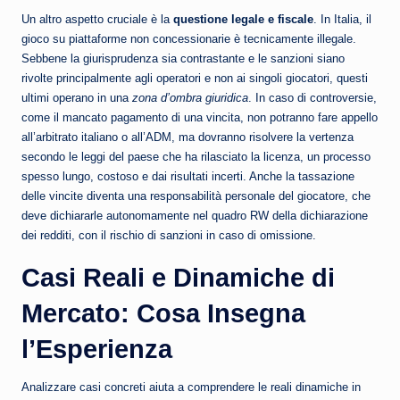
Un altro aspetto cruciale è la
questione legale e fiscale
. In Italia, il
gioco su piattaforme non concessionarie è tecnicamente illegale.
Sebbene la giurisprudenza sia contrastante e le sanzioni siano
rivolte principalmente agli operatori e non ai singoli giocatori, questi
ultimi operano in una
zona d’ombra giuridica
. In caso di controversie,
come il mancato pagamento di una vincita, non potranno fare appello
all’arbitrato italiano o all’ADM, ma dovranno risolvere la vertenza
secondo le leggi del paese che ha rilasciato la licenza, un processo
spesso lungo, costoso e dai risultati incerti. Anche la tassazione
delle vincite diventa una responsabilità personale del giocatore, che
deve dichiararle autonomamente nel quadro RW della dichiarazione
dei redditi, con il rischio di sanzioni in caso di omissione.
Casi Reali e Dinamiche di
Mercato: Cosa Insegna
l’Esperienza
Analizzare casi concreti aiuta a comprendere le reali dinamiche in