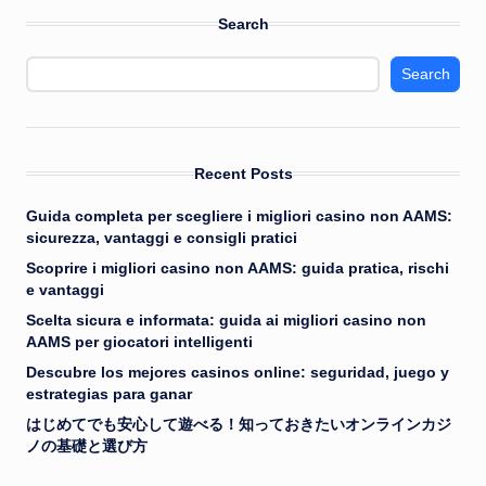
Search
Search
Recent Posts
Guida completa per scegliere i migliori casino non AAMS:
sicurezza, vantaggi e consigli pratici
Scoprire i migliori casino non AAMS: guida pratica, rischi
e vantaggi
Scelta sicura e informata: guida ai migliori casino non
AAMS per giocatori intelligenti
Descubre los mejores casinos online: seguridad, juego y
estrategias para ganar
はじめてでも安心して遊べる！知っておきたいオンラインカジ
ノの基礎と選び方