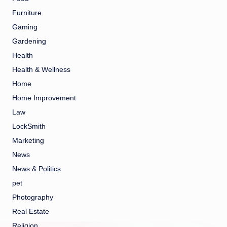
Furniture
Gaming
Gardening
Health
Health & Wellness
Home
Home Improvement
Law
LockSmith
Marketing
News
News & Politics
pet
Photography
Real Estate
Religion