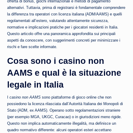
offerta di bonus, giochi internazionali e metodi di pagamento
alternativi. Tuttavia, prima di registrarsi è fondamentale comprendere
la differenza tra operatori con licenza italiana (ADM/AAMS) e quelli
regolamentati all’estero, valutando attentamente sicurezza,
normative e implicazioni pratiche per i giocatori residenti in Italia.
Questo articolo offre una panoramica approfondita sui principali
aspetti da conoscere, con suggerimenti concreti per minimizzare i
rischi e fare scelte informate.
Cosa sono i casino non
AAMS e qual è la situazione
legale in Italia
I
casino non AAMS
sono piattaforme di gioco online che non
possiedono la licenza rilasciata dall’Autorità Italiana dei Monopoli di
Stato (ADM, ex AAMS). Operano sotto regolamentazioni straniere
(per esempio MGA, UKGC, Curacao) o in giurisdizioni meno rigide.
Questo non implica automaticamente illegalità, ma definisce un
quadro normativo differente: alcuni operatori esteri accettano