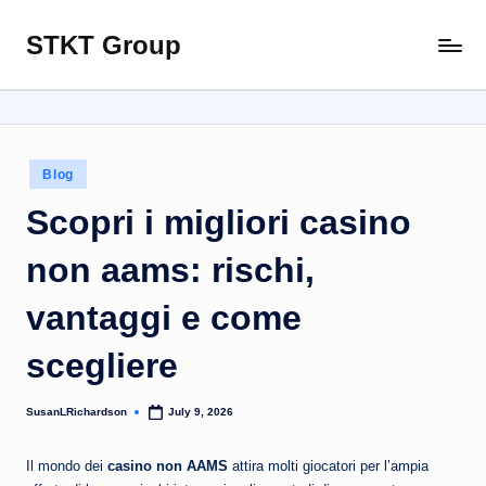
STKT Group
Skip
Stocked
to
with
content
Stories
from
Every
Posted
Blog
Sphere
in
Scopri i migliori casino
non aams: rischi,
vantaggi e come
scegliere
SusanLRichardson
July 9, 2026
Posted
by
Il mondo dei
casino non AAMS
attira molti giocatori per l’ampia