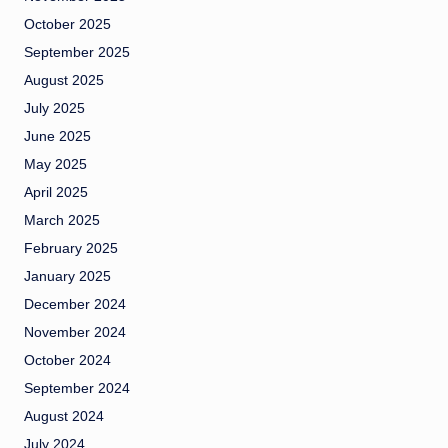
October 2025
September 2025
August 2025
July 2025
June 2025
May 2025
April 2025
March 2025
February 2025
January 2025
December 2024
November 2024
October 2024
September 2024
August 2024
July 2024