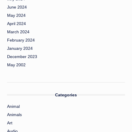
June 2024
May 2024
April 2024
March 2024
February 2024
January 2024
December 2023
May 2002
Categories
Animal
Animals
Art
Audio