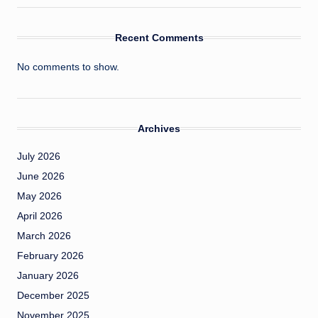
Recent Comments
No comments to show.
Archives
July 2026
June 2026
May 2026
April 2026
March 2026
February 2026
January 2026
December 2025
November 2025