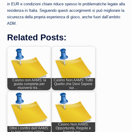
in EUR e condizioni chiare riduce spesso le problematiche legate alla
residenza in Italia. Seguendo questi accorgimenti si può migliorare la
sicurezza della propria esperienza di gioco, anche fuori dall’ambito
ADM.
Related Posts:
Casino non AAMS: la
Casino Non AAMS: Tutto
guida completa per
Quello che Devi Sapere
muoversi tra…
sui…
Casino Non AAMS:
Oltre i confini dell’AAMS:
Opportunità, Regole e