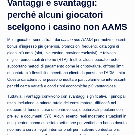
Vantaggi e svantaggi:
perché alcuni giocatori
scelgono i casino non AAMS
Molti giocatori sono attratti dai
casino non AAMS
per motivi concreti:
bonus d’ingresso più generosi, promozioni frequenti, cataloghi di
giochi più ampi (slot, live casino, provider esclusivi), e talvolta
migliori percentuali di ritorno (RTP). Inoltre, alcuni operatori esteri
supportano metodi di pagamento come le criptovalute, offrono limiti
di puntata più flessibili e accettano clienti da paesi che l’ADM limita.
Queste caratteristiche possono risultare particolarmente interessanti
per chi cerca varietà e condizioni economiche più vantaggiose.
Tuttavia, i vantaggi convivono con svantaggi significativi. I principali
rischi includono la minore tutela del consumatore, difficoltà nel
recupero di fondi in caso di controversie, e potenziali problemi con
prelievi e documenti KYC. Alcuni esempi reali mostrano situazioni in
cui giocatori hanno aspettato settimane per verifiche o hanno dovuto
ricorrere a servizi legali internazionali per risolvere contestazioni.