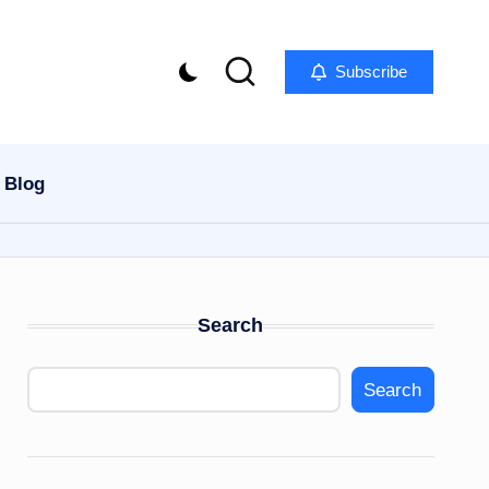
Subscribe
Blog
Search
Search