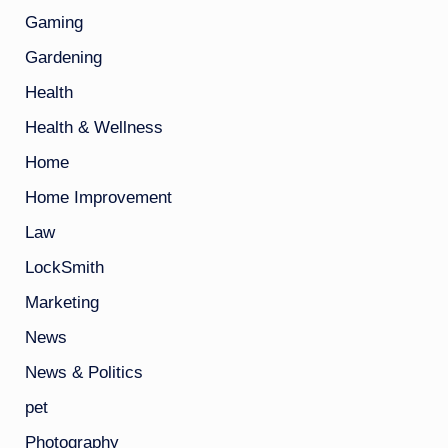
Gaming
Gardening
Health
Health & Wellness
Home
Home Improvement
Law
LockSmith
Marketing
News
News & Politics
pet
Photography