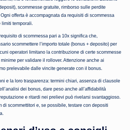
deposit), scommesse gratuite, rimborso sulle perdite
. Ogni offerta è accompagnata da requisiti di scommessa
limiti temporali.
equisito di scommessa pari a 10x significa che,
ario scommettere l’importo totale (bonus + deposito) per
Alcuni operatori limitano la contribuzione di certe scommesse
inime per validare il rollover. Attenzione anche ai
o prelevabile dalle vincite generate con il bonus.
ni e la loro trasparenza: termini chiari, assenza di clausole
l’analisi dei bonus, dare peso anche all’affidabilità
eputazione e ritardi nei prelievi può rivelarsi svantaggioso.
m di scommettitori e, se possibile, testare con depositi
a.