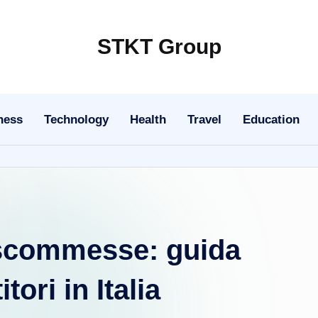
STKT Group
Stocked
with
Stories
ness
Technology
Health
Travel
Education
from
Every
Sphere
i scommesse: guida
ori in Italia