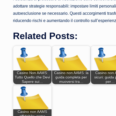
adottare strategie responsabili: impostare limiti persona
autoesclusione se necessario. Questi accorgimenti trasf
riducendo rischi e aumentando il controllo sull’esperienz
Related Posts:
Casino Non AAMS:
Casino non AAMS: la
Casino non
Tutto Quello che Devi
guida completa per
sicuri: guida 
Sapere sui…
muoversi tra…
per…
Casino non AAMS