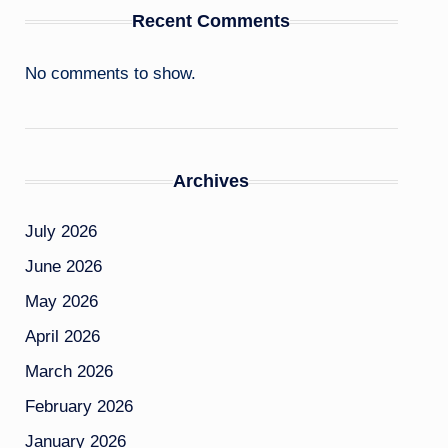
Recent Comments
No comments to show.
Archives
July 2026
June 2026
May 2026
April 2026
March 2026
February 2026
January 2026