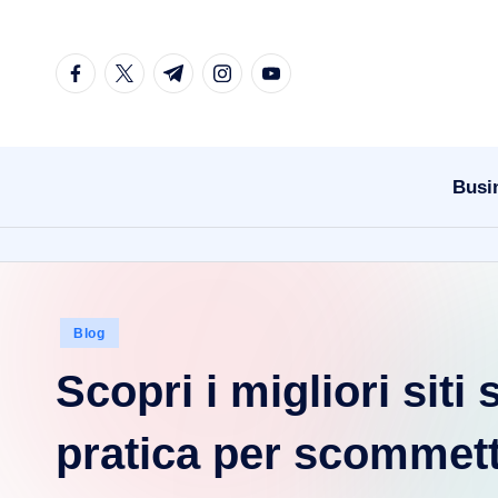
Skip
facebook.com
twitter.com
t.me
instagram.com
youtube.com
to
content
Busi
Posted
Blog
in
Scopri i migliori sit
pratica per scommettit