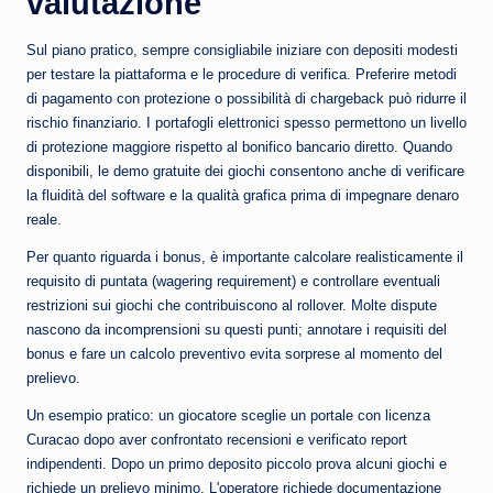
valutazione
Sul piano pratico, sempre consigliabile iniziare con depositi modesti
per testare la piattaforma e le procedure di verifica. Preferire metodi
di pagamento con protezione o possibilità di chargeback può ridurre il
rischio finanziario. I portafogli elettronici spesso permettono un livello
di protezione maggiore rispetto al bonifico bancario diretto. Quando
disponibili, le demo gratuite dei giochi consentono anche di verificare
la fluidità del software e la qualità grafica prima di impegnare denaro
reale.
Per quanto riguarda i bonus, è importante calcolare realisticamente il
requisito di puntata (wagering requirement) e controllare eventuali
restrizioni sui giochi che contribuiscono al rollover. Molte dispute
nascono da incomprensioni su questi punti; annotare i requisiti del
bonus e fare un calcolo preventivo evita sorprese al momento del
prelievo.
Un esempio pratico: un giocatore sceglie un portale con licenza
Curacao dopo aver confrontato recensioni e verificato report
indipendenti. Dopo un primo deposito piccolo prova alcuni giochi e
richiede un prelievo minimo. L'operatore richiede documentazione