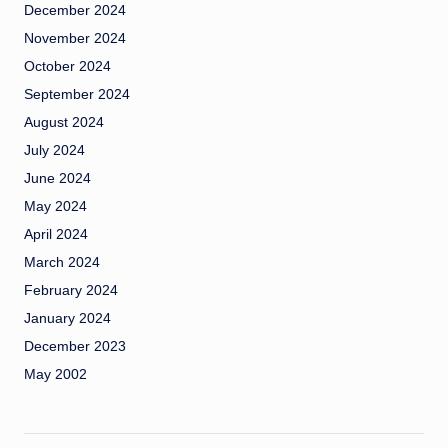
December 2024
November 2024
October 2024
September 2024
August 2024
July 2024
June 2024
May 2024
April 2024
March 2024
February 2024
January 2024
December 2023
May 2002