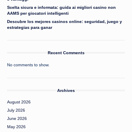
Scelta sicura e informata: guida ai migliori casino non
AAMS per giocatori intelligenti
Descubre los mejores casinos online: seguridad, juego y
estrategias para ganar
Recent Comments
No comments to show.
Archives
August 2026
July 2026
June 2026
May 2026