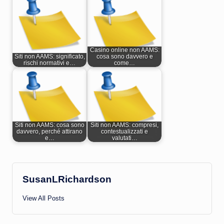
Casino online non AAMS:
Siti non AAMS: significato,
cosa sono davvero e
rischi normativi e…
come…
Siti non AAMS: cosa sono
Siti non AAMS: compresi,
davvero, perché attirano
contestualizzati e
e…
valutati…
SusanLRichardson
View All Posts