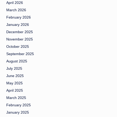
April 2026
March 2026
February 2026
January 2026
December 2025
November 2025
October 2025
September 2025
August 2025
July 2025
June 2025
May 2025
April 2025
March 2025
February 2025
January 2025