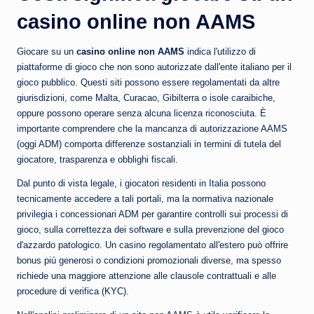
casino online non AAMS
Giocare su un
casino online non AAMS
indica l'utilizzo di
piattaforme di gioco che non sono autorizzate dall'ente italiano per il
gioco pubblico. Questi siti possono essere regolamentati da altre
giurisdizioni, come Malta, Curacao, Gibilterra o isole caraibiche,
oppure possono operare senza alcuna licenza riconosciuta. È
importante comprendere che la mancanza di autorizzazione AAMS
(oggi ADM) comporta differenze sostanziali in termini di tutela del
giocatore, trasparenza e obblighi fiscali.
Dal punto di vista legale, i giocatori residenti in Italia possono
tecnicamente accedere a tali portali, ma la normativa nazionale
privilegia i concessionari ADM per garantire controlli sui processi di
gioco, sulla correttezza dei software e sulla prevenzione del gioco
d'azzardo patologico. Un casino regolamentato all'estero può offrire
bonus più generosi o condizioni promozionali diverse, ma spesso
richiede una maggiore attenzione alle clausole contrattuali e alle
procedure di verifica (KYC).