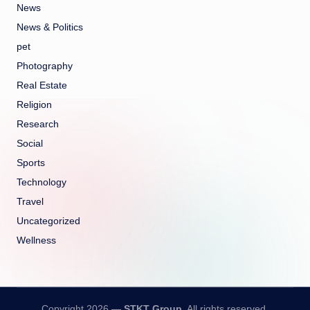
News
News & Politics
pet
Photography
Real Estate
Religion
Research
Social
Sports
Technology
Travel
Uncategorized
Wellness
Copyright 2026 —
STKT Group
. All rights reserved.