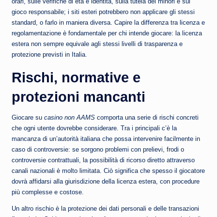
orari, sulle verifiche di età e identità, sulla tutela dei minori e sul
gioco responsabile; i siti esteri potrebbero non applicare gli stessi
standard, o farlo in maniera diversa. Capire la differenza tra licenza e
regolamentazione è fondamentale per chi intende giocare: la licenza
estera non sempre equivale agli stessi livelli di trasparenza e
protezione previsti in Italia.
Rischi, normative e
protezioni mancanti
Giocare su
casino non AAMS
comporta una serie di rischi concreti
che ogni utente dovrebbe considerare. Tra i principali c’è la
mancanza di un’autorità italiana che possa intervenire facilmente in
caso di controversie: se sorgono problemi con prelievi, frodi o
controversie contrattuali, la possibilità di ricorso diretto attraverso
canali nazionali è molto limitata. Ciò significa che spesso il giocatore
dovrà affidarsi alla giurisdizione della licenza estera, con procedure
più complesse e costose.
Un altro rischio è la protezione dei dati personali e delle transazioni