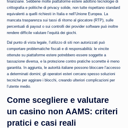
finanziarie. Sebbene molte piattaforme estere adottino tecnologie di
crittografia e politiche di privacy solide, non tutte rispettano standard
equivalenti a quelli richiesti in Italia e nell’Unione Europea. La
mancata trasparenza sui tassi di ritorno al giocatore (RTP), sulle
percentuali di payout o sui controlli dei provider software può inoltre
rendere difficile valutare l’equità dei giochi.
Dal punto di vista legale, l’utilizzo di siti non autorizzati può
comportare problematiche fiscali e di responsabilità: le vincite
ottenute su piattaforme estere potrebbero essere soggette a
tassazione diversa, e la protezione contro pratiche scorrette è meno
garantita. In aggiunta, le autorità italiane possono bloccare l’accesso
a determinati domini; gli operatori esteri cercano spesso soluzioni
tecniche per aggirare i blocchi, creando ulteriori complicazioni per
l’utente medio.
Come scegliere e valutare
un
casino non AAMS
: criteri
pratici e casi reali