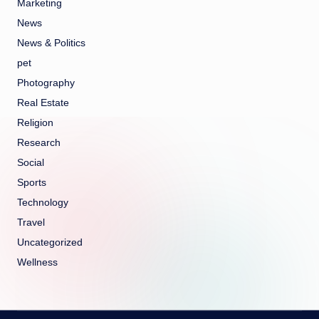
Marketing
News
News & Politics
pet
Photography
Real Estate
Religion
Research
Social
Sports
Technology
Travel
Uncategorized
Wellness