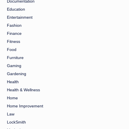
Documentation
Education
Entertainment
Fashion
Finance
Fitness
Food
Furniture
Gaming
Gardening
Health
Health & Wellness
Home
Home Improvement
Law
LockSmith