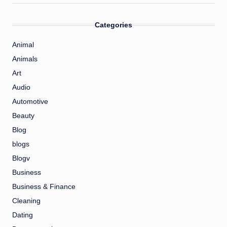
Categories
Animal
Animals
Art
Audio
Automotive
Beauty
Blog
blogs
Blogv
Business
Business & Finance
Cleaning
Dating