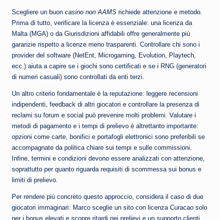
Scegliere un buon
casino non AAMS
richiede attenzione e metodo.
Prima di tutto, verificare la licenza è essenziale: una licenza da
Malta (MGA) o da Giurisdizioni affidabili offre generalmente più
garanzie rispetto a licenze meno trasparenti. Controllare chi sono i
provider del software (NetEnt, Microgaming, Evolution, Playtech,
ecc.) aiuta a capire se i giochi sono certificati e se i RNG (generatori
di numeri casuali) sono controllati da enti terzi.
Un altro criterio fondamentale è la reputazione: leggere recensioni
indipendenti, feedback di altri giocatori e controllare la presenza di
reclami su forum e social può prevenire molti problemi. Valutare i
metodi di pagamento e i tempi di prelievo è altrettanto importante:
opzioni come carte, bonifici e portafogli elettronici sono preferibili se
accompagnate da politica chiare sui tempi e sulle commissioni.
Infine, termini e condizioni devono essere analizzati con attenzione,
soprattutto per quanto riguarda requisiti di scommessa sui bonus e
limiti di prelievo.
Per rendere più concreto questo approccio, considera il caso di due
giocatori immaginari: Marco sceglie un sito con licenza Curacao solo
per i bonus elevati e scopre ritardi nei prelievi e un supporto clienti