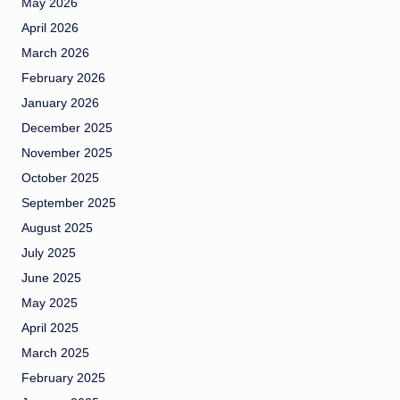
May 2026
April 2026
March 2026
February 2026
January 2026
December 2025
November 2025
October 2025
September 2025
August 2025
July 2025
June 2025
May 2025
April 2025
March 2025
February 2025