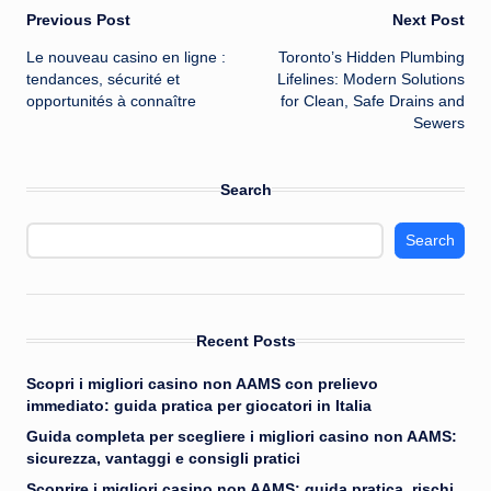
Post
Previous Post
Next Post
Le
nouveau casino en ligne
:
Toronto’s Hidden Plumbing
navigation
tendances, sécurité et
Lifelines: Modern Solutions
opportunités à connaître
for Clean, Safe Drains and
Sewers
Search
Search
Recent Posts
Scopri i migliori casino non AAMS con prelievo
immediato: guida pratica per giocatori in Italia
Guida completa per scegliere i migliori casino non AAMS:
sicurezza, vantaggi e consigli pratici
Scoprire i migliori casino non AAMS: guida pratica, rischi