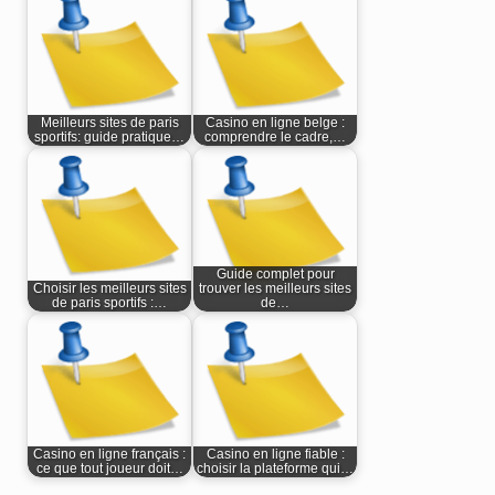
Meilleurs sites de paris
Casino en ligne belge :
sportifs: guide pratique…
comprendre le cadre,…
Guide complet pour
Choisir les meilleurs sites
trouver les meilleurs sites
de paris sportifs :…
de…
Casino en ligne français :
Casino en ligne fiable :
ce que tout joueur doit…
choisir la plateforme qui…