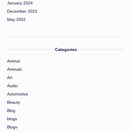
January 2024
December 2023
May 2002
Categories
Animal
Animals
Art
Audio
Automotive
Beauty
Blog
blogs
Blogv