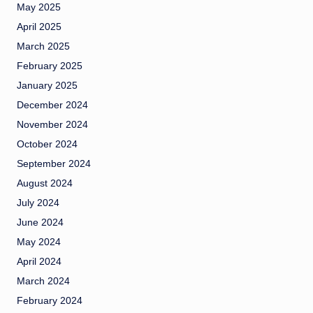
May 2025
April 2025
March 2025
February 2025
January 2025
December 2024
November 2024
October 2024
September 2024
August 2024
July 2024
June 2024
May 2024
April 2024
March 2024
February 2024