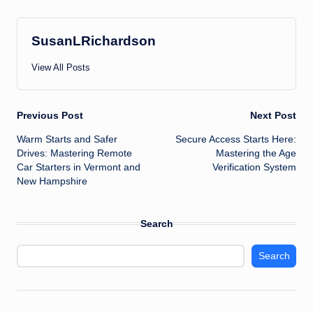
SusanLRichardson
View All Posts
Post
Previous Post
Next Post
Warm Starts and Safer
Secure Access Starts Here:
navigation
Drives: Mastering Remote
Mastering the Age
Car Starters in Vermont and
Verification System
New Hampshire
Search
Search