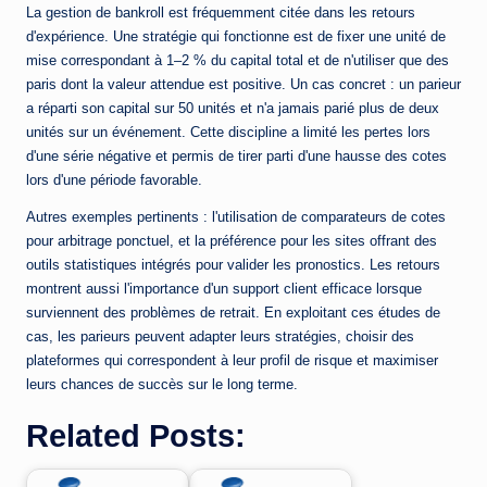
La gestion de bankroll est fréquemment citée dans les retours
d'expérience. Une stratégie qui fonctionne est de fixer une unité de
mise correspondant à 1–2 % du capital total et de n'utiliser que des
paris dont la valeur attendue est positive. Un cas concret : un parieur
a réparti son capital sur 50 unités et n'a jamais parié plus de deux
unités sur un événement. Cette discipline a limité les pertes lors
d'une série négative et permis de tirer parti d'une hausse des cotes
lors d'une période favorable.
Autres exemples pertinents : l'utilisation de comparateurs de cotes
pour arbitrage ponctuel, et la préférence pour les sites offrant des
outils statistiques intégrés pour valider les pronostics. Les retours
montrent aussi l'importance d'un support client efficace lorsque
surviennent des problèmes de retrait. En exploitant ces études de
cas, les parieurs peuvent adapter leurs stratégies, choisir des
plateformes qui correspondent à leur profil de risque et maximiser
leurs chances de succès sur le long terme.
Related Posts: