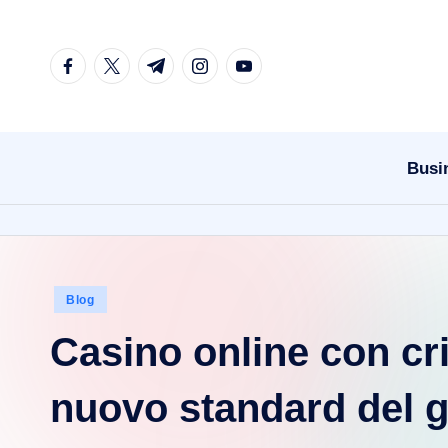
Skip
facebook.com
twitter.com
t.me
instagram.com
youtube.com
to
content
Busi
Posted
Blog
in
Casino online con cri
nuovo standard del g