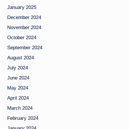
January 2025
December 2024
November 2024
October 2024
September 2024
August 2024
July 2024
June 2024
May 2024
April 2024
March 2024
February 2024
January 2024