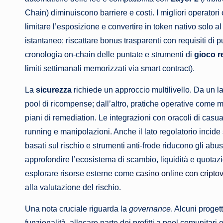
Chain) diminuiscono barriere e costi. I migliori operatori o
limitare l’esposizione e convertire in token nativo solo 
istantaneo; riscattare bonus trasparenti con requisiti di 
cronologia on-chain delle puntate e strumenti di
gioco r
limiti settimanali memorizzati via smart contract).
La
sicurezza
richiede un approccio multilivello. Da un la
pool di ricompense; dall’altro, pratiche operative come mu
piani di remediation. Le integrazioni con oracoli di casu
running e manipolazioni. Anche il lato regolatorio incide 
basati sul rischio e strumenti anti-frode riducono gli ab
approfondire l’ecosistema di scambio, liquidità e quotazio
esplorare risorse esterne come
casino online con criptov
alla valutazione del rischio.
Una nota cruciale riguarda la
governance
. Alcuni proge
funzionalità, allocare parte dei profitti a pool comunitar