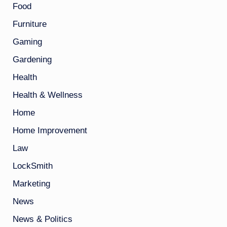
Food
Furniture
Gaming
Gardening
Health
Health & Wellness
Home
Home Improvement
Law
LockSmith
Marketing
News
News & Politics