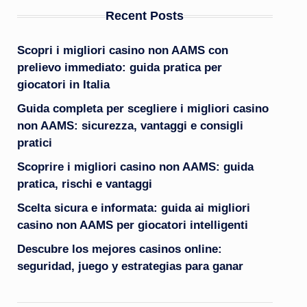
Recent Posts
Scopri i migliori casino non AAMS con
prelievo immediato: guida pratica per
giocatori in Italia
Guida completa per scegliere i migliori casino
non AAMS: sicurezza, vantaggi e consigli
pratici
Scoprire i migliori casino non AAMS: guida
pratica, rischi e vantaggi
Scelta sicura e informata: guida ai migliori
casino non AAMS per giocatori intelligenti
Descubre los mejores casinos online:
seguridad, juego y estrategias para ganar