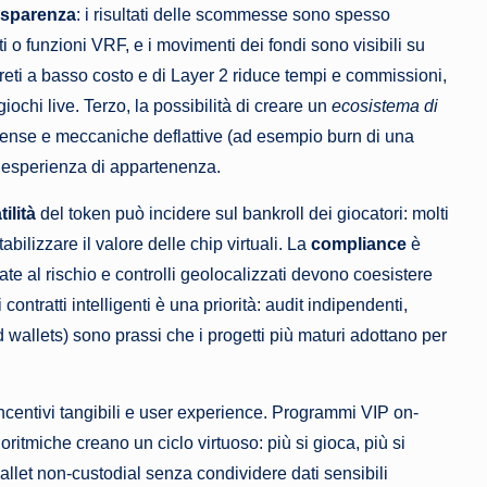
asparenza
: i risultati delle scommesse sono spesso
i o funzioni VRF, e i movimenti dei fondi sono visibili su
reti a basso costo e di Layer 2 riduce tempi e commissioni,
iochi live. Terzo, la possibilità di creare un
ecosistema di
ompense e meccaniche deflattive (ad esempio burn di una
un’esperienza di appartenenza.
tilità
del token può incidere sul bankroll dei giocatori: molti
bilizzare il valore delle chip virtuali. La
compliance
è
te al rischio e controlli geolocalizzati devono coesistere
contratti intelligenti è una priorità: audit indipendenti,
 wallets) sono prassi che i progetti più maturi adottano per
incentivi tangibili e user experience. Programmi VIP on-
ritmiche creano un ciclo virtuoso: più si gioca, più si
wallet non-custodial senza condividere dati sensibili