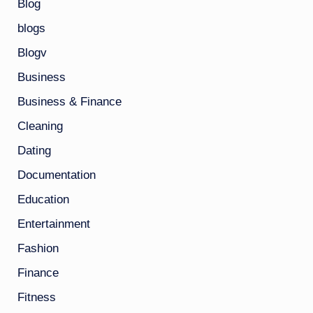
Blog
blogs
Blogv
Business
Business & Finance
Cleaning
Dating
Documentation
Education
Entertainment
Fashion
Finance
Fitness