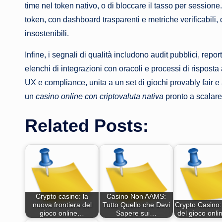
time nel token nativo, o di bloccare il tasso per sessione.
token, con dashboard trasparenti e metriche verificabili,
insostenibili.
Infine, i segnali di qualità includono audit pubblici, repo
elenchi di integrazioni con oracoli e processi di risposta
UX e compliance, unita a un set di giochi provably fair e 
un
casino online con criptovaluta nativa
pronto a scalare
Related Posts:
Crypto casino: la
Casino Non AAMS:
nuova frontiera del
Tutto Quello che Devi
Crypto Casino: 
gioco online…
Sapere sui…
del gioco onli