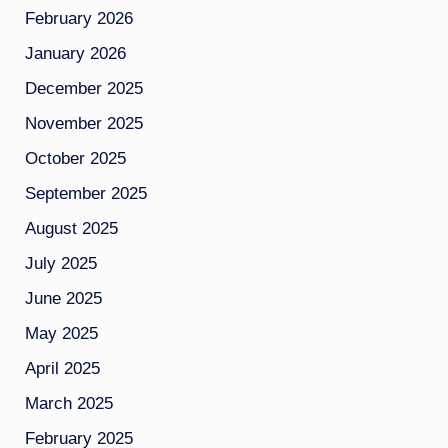
February 2026
January 2026
December 2025
November 2025
October 2025
September 2025
August 2025
July 2025
June 2025
May 2025
April 2025
March 2025
February 2025