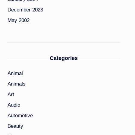
December 2023
May 2002
Categories
Animal
Animals
Art
Audio
Automotive
Beauty