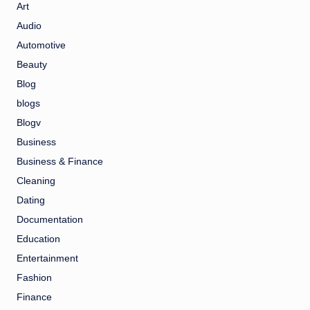
Art
Audio
Automotive
Beauty
Blog
blogs
Blogv
Business
Business & Finance
Cleaning
Dating
Documentation
Education
Entertainment
Fashion
Finance