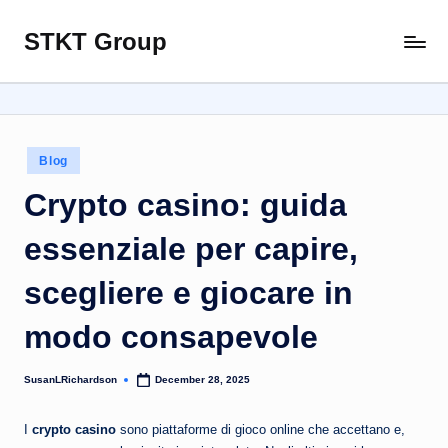
STKT Group
Skip
Stocked
to
with
content
Stories
from
Every
Posted
Blog
Sphere
in
Crypto casino: guida
essenziale per capire,
scegliere e giocare in
modo consapevole
SusanLRichardson
December 28, 2025
Posted
by
I
crypto casino
sono piattaforme di gioco online che accettano e,