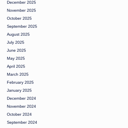
December 2025
November 2025
October 2025
September 2025
August 2025
July 2025
June 2025
May 2025
April 2025
March 2025
February 2025
January 2025
December 2024
November 2024
October 2024
September 2024