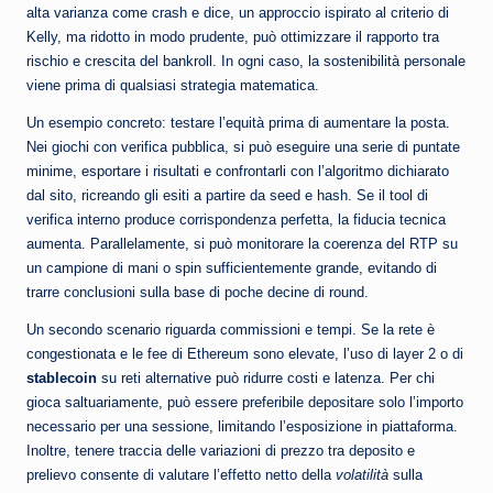
alta varianza come crash e dice, un approccio ispirato al criterio di
Kelly, ma ridotto in modo prudente, può ottimizzare il rapporto tra
rischio e crescita del bankroll. In ogni caso, la sostenibilità personale
viene prima di qualsiasi strategia matematica.
Un esempio concreto: testare l’equità prima di aumentare la posta.
Nei giochi con verifica pubblica, si può eseguire una serie di puntate
minime, esportare i risultati e confrontarli con l’algoritmo dichiarato
dal sito, ricreando gli esiti a partire da seed e hash. Se il tool di
verifica interno produce corrispondenza perfetta, la fiducia tecnica
aumenta. Parallelamente, si può monitorare la coerenza del RTP su
un campione di mani o spin sufficientemente grande, evitando di
trarre conclusioni sulla base di poche decine di round.
Un secondo scenario riguarda commissioni e tempi. Se la rete è
congestionata e le fee di Ethereum sono elevate, l’uso di layer 2 o di
stablecoin
su reti alternative può ridurre costi e latenza. Per chi
gioca saltuariamente, può essere preferibile depositare solo l’importo
necessario per una sessione, limitando l’esposizione in piattaforma.
Inoltre, tenere traccia delle variazioni di prezzo tra deposito e
prelievo consente di valutare l’effetto netto della
volatilità
sulla