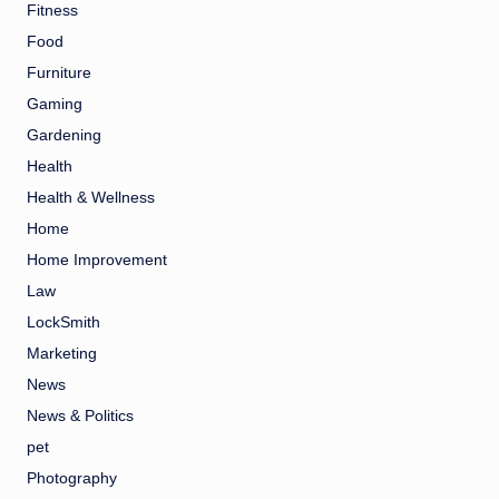
Fitness
Food
Furniture
Gaming
Gardening
Health
Health & Wellness
Home
Home Improvement
Law
LockSmith
Marketing
News
News & Politics
pet
Photography